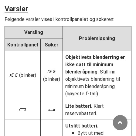
Varsler
Følgende varsler vises i kontrollpanelet og søkeren:
Varsling
Problemløsning
Kontrollpanel
Søker
Objektivets blenderring er
ikke satt til minimum
blenderåpning.
Still inn
B
(blinker)
B
(blinker)
objektivets blenderring til
minimum blenderåpning
(høyeste f-tall).
Lite batteri.
Klart
H
d
reservebatteri.
Utslitt batteri.
Bytt ut med