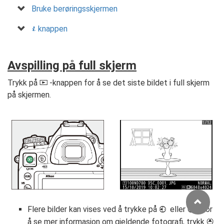
Bruke berøringsskjermen
knappen
i
Avspilling på full skjerm
Trykk på
-knappen for å se det siste bildet i full skjerm
K
på skjermen.
Flere bilder kan vises ved å trykke på
eller
; for
4
2
å se mer informasjon om gjeldende fotografi, trykk
1