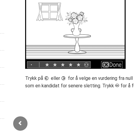
Trykk på
eller
for å velge en vurdering fra null 
4
2
som en kandidat for senere sletting. Trykk
for å 
J