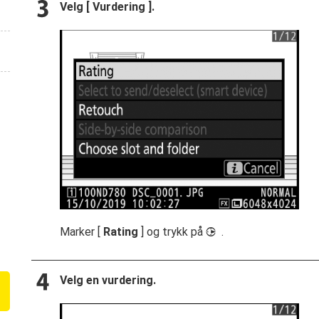
Velg [
Vurdering
].
Marker [
Rating
] og trykk på
.
2
Velg en vurdering.