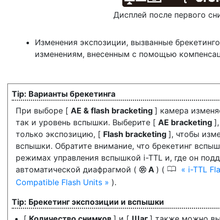
Дисплей после первого сн
Изменения экспозиции, вызванные брекетинго
изменениям, внесенным с помощью компенсац
Варианты брекетинга
При выборе [
AE & flash bracketing
] камера изменя
так и уровень вспышки. Выберите [
AE bracketing
]
только экспозицию, [
Flash bracketing
], чтобы изм
вспышки. Обратите внимание, что брекетинг вспыш
режимах управления вспышкой i-TTL и, где он под
0
автоматической диафрагмой (
A
) (
i-TTL Fl
q
Compatible Flash Units
).
Брекетинг экспозиции и вспышки
[
Количество снимков
] и [
Шаг
] также можно в