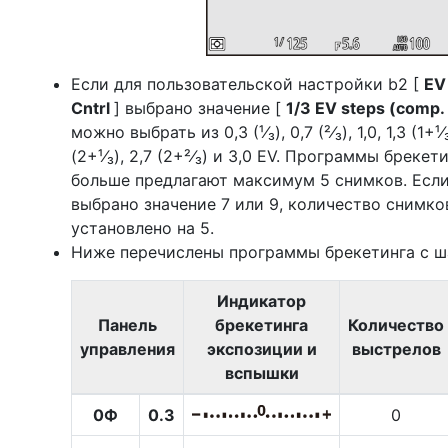
Если для пользовательской настройки b2 [
EV
Cntrl
] выбрано значение [
1/3 EV steps (comp.
можно выбрать из 0,3 (¹⁄₃), 0,7 (²⁄₃), 1,0, 1,3 (1+¹⁄₃)
(2+¹⁄₃), 2,7 (2+²⁄₃) и 3,0 EV. Программы бреке
больше предлагают максимум 5 снимков. Если
выбрано значение 7 или 9, количество снимко
установлено на 5.
Ниже перечислены программы брекетинга с ша
Индикатор
Панель
брекетинга
Количество
управления
экспозиции и
выстрелов
вспышки
0Ф
0.3
0