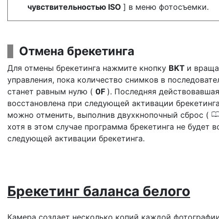
чувствительностью ISO
] в меню фотосъемки.
Отмена брекетинга
Для отмены брекетинга нажмите кнопку
BKT
и враща
управления, пока количество снимков в последовате
станет равным нулю (
0F
). Последняя действовавша
восстановлена при следующей активации брекетинга
можно отменить, выполнив двухкнопочный сброс (
хотя в этом случае программа брекетинга не будет 
следующей активации брекетинга.
Брекетинг баланса белого
Камера создает несколько копий каждой фотографии