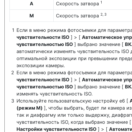
1
А
Скорость затвора
2, 3
М
Скорость затвора
Если в меню режима фотосъемки для параметр
чувствительности ISO
] > [
Автоматическое уп
чувствительностью ISO
] выбрано значение [
В
автоматически изменять чувствительность ISO
оптимальной экспозиции при превышении пред
экспозиции камеры.
Если в меню режима фотосъемки для параметр
чувствительности ISO
] > [
Автоматическое уп
чувствительностью ISO
] выбрано значение [
В
изменять чувствительность ISO.
Используйте пользовательскую настройку e6 [
(режим M)
], чтобы выбрать, будет ли камера и
так и диафрагму или только выдержку, диафраг
чувствительность ISO, когда выбрано значение 
Настройки чувствительности ISO
] > [
Автомати