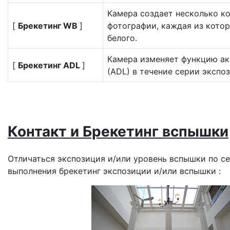
Камера создает несколько к
[
Брекетинг WB
]
фотографии, каждая из котор
белого.
Камера изменяет функцию акт
[
Брекетинг ADL
]
(ADL) в течение серии экспо
Контакт
и
Брекетинг вспышки
Отличаться
экспозиция и/или уровень вспышки
по с
выполнения
брекетинг экспозиции и/или вспышки
: