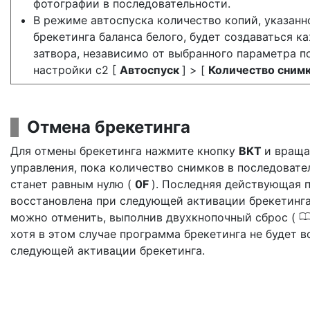
фотографии в последовательности.
В режиме автоспуска количество копий, указанн
брекетинга баланса белого, будет создаваться к
затвора, независимо от выбранного параметра п
настройки c2 [
Автоспуск
] > [
Количество сним
Отмена брекетинга
Для отмены брекетинга нажмите кнопку
BKT
и враща
управления, пока количество снимков в последовате
станет равным нулю (
0F
). Последняя действующая 
восстановлена при следующей активации брекетинга
можно отменить, выполнив двухкнопочный сброс (
хотя в этом случае программа брекетинга не будет 
следующей активации брекетинга.