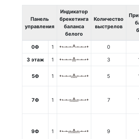
Индикатор
При
Панель
брекетинга
Количество
б
управления
баланса
выстрелов
белого
0Ф
1
0
3 этаж
1
3
5Ф
1
5
7Ф
1
7
9Ф
1
9