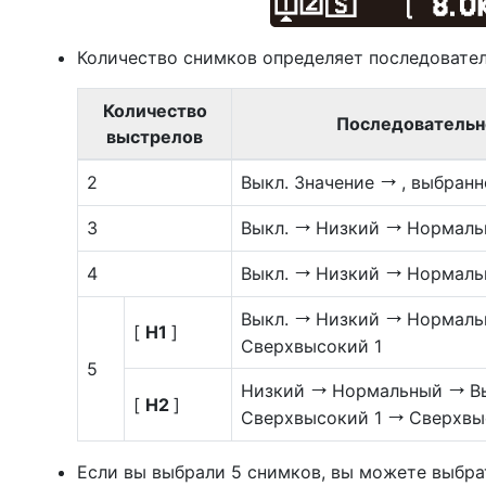
Количество снимков определяет последовател
Количество
Последовательн
выстрелов
2
Выкл. Значение
, выбранн
V
3
Выкл.
Низкий
Нормаль
V
V
4
Выкл.
Низкий
Нормал
V
V
Выкл.
Низкий
Нормал
V
V
[
Н1
]
Сверхвысокий 1
5
Низкий
Нормальный
В
V
V
[
Н2
]
Сверхвысокий 1
Сверхвы
V
Если вы выбрали 5 снимков, вы можете выбра