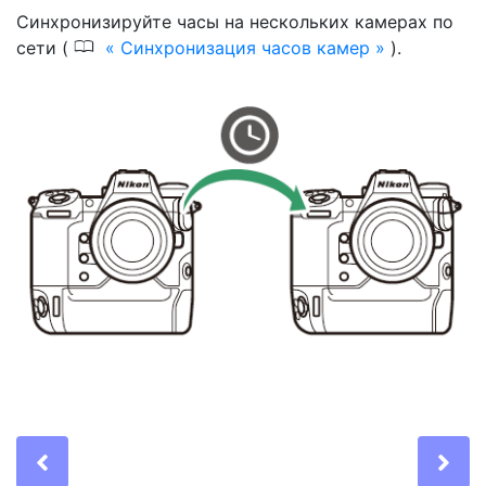
Синхронизируйте часы на нескольких камерах по
0
сети (
Синхронизация часов камер
).
Previous
Ne