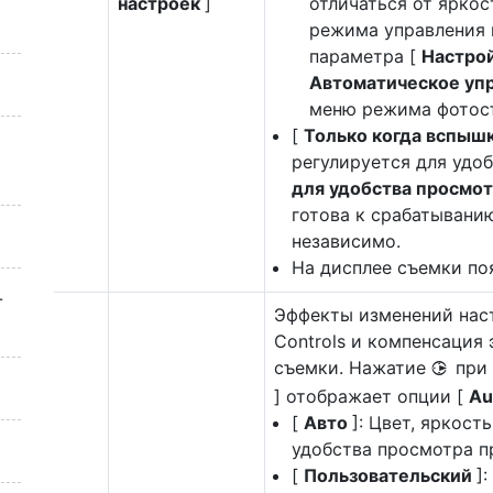
настроек
]
отличаться от яркос
режима управления 
параметра [
Настрой
Автоматическое уп
меню режима фотосъ
[
Только когда вспыш
регулируется для удоб
для удобства просмо
готова к срабатыванию
независимо.
На дисплее съемки п
-
Эффекты изменений настр
Controls и компенсация 
съемки. Нажатие
при
2
] отображает опции [
Au
[
Авто
]: Цвет, яркос
удобства просмотра п
[
Пользовательский
]