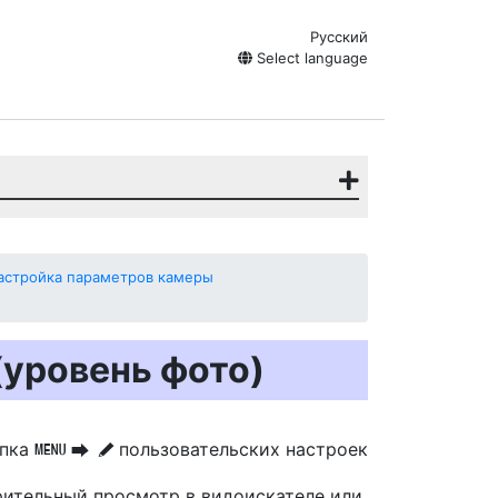
Русский
Select language
настройка параметров камеры
(уровень фото)
опка
пользовательских настроек
G
U
A
рительный просмотр
в видоискателе или