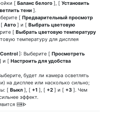
ройки [
Баланс белого
], [
Установить
ветлить тени
].
ыберите [
Предварительный просмотр
 [
Авто
] и [
Выбрать цветовую
ерите [
Выбрать цветовую температуру
етовую температуру для дисплея
 Control
]: Выберите [
Просмотреть
] и [
Настроить для удобства
 Выберите, будет ли камера осветлять
и) на дисплее или насколько сильно;
ы: [
Выкл
], [
+1
], [
+2
] и [
+3
]. Чем
сильнее эффект.
оявится
W