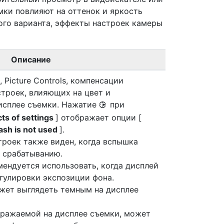
мки повлияют на оттенок и яркость
ого варианта, эффекты настроек камеры
Описание
 Picture Controls, компенсации
строек, влияющих на цвет и
исплее съемки. Нажатие
при
2
ts of settings
] отображает опции [
ash is not used
].
строек также виден, когда вспышка
к срабатыванию.
мендуется использовать, когда дисплей
гулировки экспозиции фона.
жет выглядеть темным на дисплее
бражаемой на дисплее съемки, может