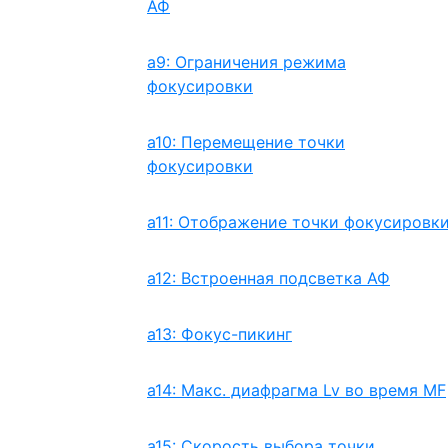
АФ
a9: Ограничения режима
фокусировки
a10: Перемещение точки
фокусировки
a11: Отображение точки фокусировк
a12: Встроенная подсветка АФ
a13: Фокус-пикинг
a14: Макс. диафрагма Lv во время MF
a15: Скорость выбора точки