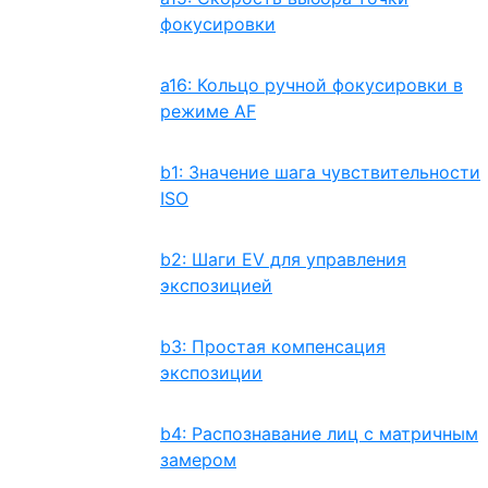
фокусировки
a16: Кольцо ручной фокусировки в
режиме AF
b1: Значение шага чувствительности
ISO
b2: Шаги EV для управления
экспозицией
b3: Простая компенсация
экспозиции
b4: Распознавание лиц с матричным
замером