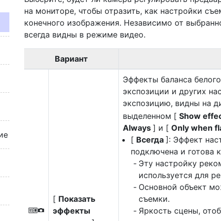
на мониторе, чтобы отразить, как настройки съе
конечного изображения. Независимо от выбранн
всегда видны в режиме видео.
Вариант
Эффекты баланса белого,
экспозиции и других на
экспозицию, видны на д
выделенном [
Show effec
Always
] и [
Only when fl
ие
[
Всегда
]: Эффект на
подключена и готова 
Эту настройку реко
используется для ре
Основной объект мо
[
Показать
съемки.
эффекты
Яркость сцены, ото
V