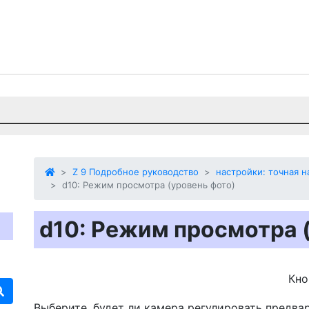
Z 9 Подробное руководство
настройки: точная 
d10: Режим просмотра (уровень фото)
d10: Режим просмотра 
Кн
Выберите, будет ли камера регулировать
предва