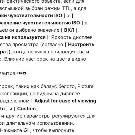
ти фактического объекта, если для
вспышкой выбран режим TTL, а для
ки чувствительности ISO
] > [
равление чувствительностью ISO
] в
емки выбрано значение [
ВКЛ
].
ка не используется
]: Яркость дисплея
ства просмотра (согласно [
Настроить
тра
]), когда вспышка присоединена и
. Влияние настроек на цвета видно
оявится
V
оек, таких как баланс белого, Picture
экспозиции, не видны на дисплее
 выделенном [
Adjust for ease of viewing
to
] и [
Custom
].
ть и другие параметры регулируются для
ри длительном использовании.
: Нажмите
, чтобы выполнить
2