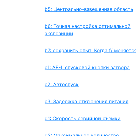
b5: Центрально-взвешенная область
b6: Точная настройка оптимальной
экспозиции
b7: сохранить опыт. Когда f/ меняетс
c1: AE-L спусковой кнопки затвора
c2: Автоспуск
c3: Задержка отключения питания
d1: Скорость серийной съемки
d2: Максимальное количество