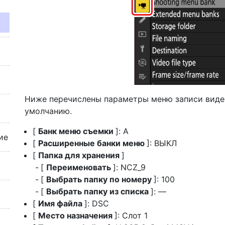
Ниже перечислены параметры меню записи видео
умолчанию.
[
Банк меню съемки
]: A
ие
[
Расширенные банки меню
]: ВЫКЛ
[
Папка для хранения
]
[
Переименовать
]: NCZ_9
[
Выбрать папку по номеру
]: 100
[
Выбрать папку из списка
]: —
[
Имя файла
]: DSC
[
Место назначения
]: Слот 1