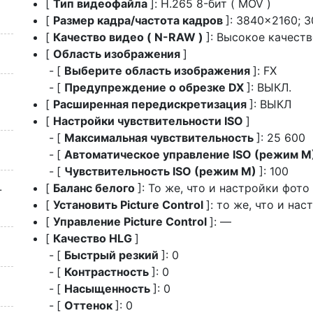
[
Тип видеофайла
]: H.265 8-бит ( MOV )
[
Размер кадра/частота кадров
]: 3840×2160; 
[
Качество видео ( N-RAW )
]: Высокое качест
[
Область изображения
]
[
Выберите область изображения
]: FX
[
Предупреждение о обрезке DX
]: ВЫКЛ.
[
Расширенная передискретизация
]: ВЫКЛ
[
Настройки чувствительности ISO
]
[
Максимальная чувствительность
]: 25 600
[
Автоматическое управление ISO (режим M
[
Чувствительность ISO (режим M)
]: 100
[
Баланс белого
]: То же, что и настройки фото
-
[
Установить Picture Control
]: то же, что и на
[
Управление Picture Control
]: —
[
Качество HLG
]
[
Быстрый резкий
]: 0
[
Контрастность
]: 0
[
Насыщенность
]: 0
[
Оттенок
]: 0