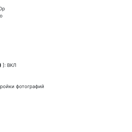
30p
во
)
]: ВКЛ
стройки фотографий