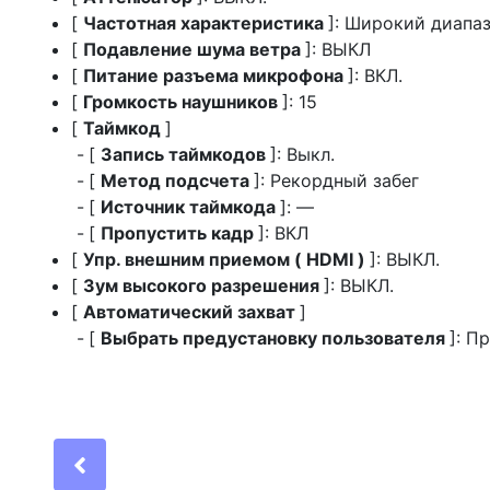
[
Частотная характеристика
]: Широкий диапа
[
Подавление шума ветра
]: ВЫКЛ
[
Питание разъема микрофона
]: ВКЛ.
[
Громкость наушников
]: 15
[
Таймкод
]
[
Запись таймкодов
]: Выкл.
[
Метод подсчета
]: Рекордный забег
[
Источник таймкода
]: —
[
Пропустить кадр
]: ВКЛ
[
Упр. внешним приемом ( HDMI )
]: ВЫКЛ.
[
Зум высокого разрешения
]: ВЫКЛ.
[
Автоматический захват
]
[
Выбрать предустановку пользователя
]: П
Previous