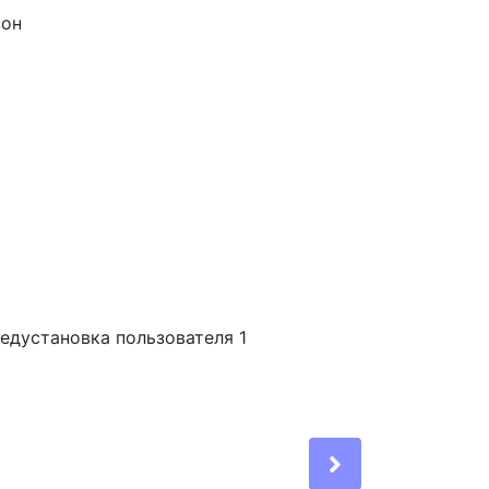
зон
редустановка пользователя 1
Next