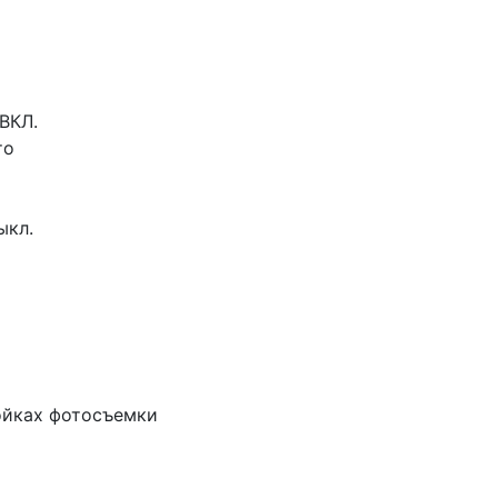
 ВКЛ.
то
Выкл.
ройках фотосъемки