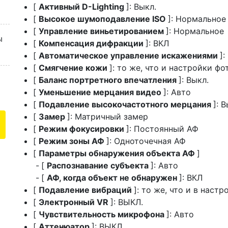
[
Активный D-Lighting
]: Выкл.
[
Высокое шумоподавление ISO
]: Нормальное
[
Управление виньетированием
]: Нормальное
ы
[
Компенсация дифракции
]: ВКЛ
[
Автоматическое управление искажениями
]:
[
Смягчение кожи
]: то же, что и настройки фо
[
Баланс портретного впечатления
]: Выкл.
[
Уменьшение мерцания видео
]: Авто
[
Подавление высокочастотного мерцания
]: 
[
Замер
]: Матричный замер
[
Режим фокусировки
]: Постоянный АФ
[
Режим зоны АФ
]: Одноточечная АФ
[
Параметры обнаружения объекта АФ
]
[
Распознавание субъекта
]: Авто
[
АФ, когда объект не обнаружен
]: ВКЛ
[
Подавление вибраций
]: то же, что и в наст
[
Электронный VR
]: ВЫКЛ.
[
Чувствительность микрофона
]: Авто
[
Аттенюатор
]: ВЫКЛ.