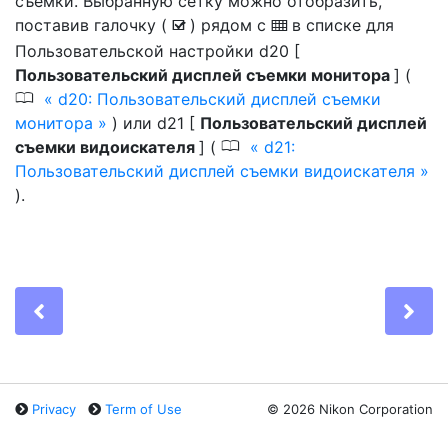
съемки. Выбранную сетку можно отобразить,
поставив галочку (
) рядом с
в списке для
b
M
Пользовательской настройки d20 [
Пользовательский дисплей съемки монитора
] (
0
d20: Пользовательский дисплей съемки
монитора
) или d21 [
Пользовательский дисплей
0
съемки видоискателя
] (
d21:
Пользовательский дисплей съемки видоискателя
).
Previous
Ne
Privacy
Term of Use
©
2026 Nikon Corporation