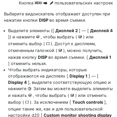
Кнопка
пользовательских настроек
G
U
A
Выберите
видоискатель отображает
доступен при
нажатии кнопки
DISP
во время съемки.
Выделите элементы ([
Дисплей 2
] — [
Дисплей 4
]) и нажмите
, чтобы выбрать (
) или
J
M
отменить выбор (
). Доступ к дисплеям,
U
отмеченным галочкой (
), можно получить,
M
нажав кнопку
DISP
во время съемки. [
Дисплей 1
] отменить нельзя.
Чтобы выбрать индикаторы, которые
отображаются на дисплеях [
Display 1
] — [
Display 4
], выделите соответствующую опцию и
нажмите
Затем вы можете выделить элементы
2
и нажать
, чтобы выбрать (
) или отменить
J
M
выбор (
). За исключением [
Touch controls
],
U
опции такие же, как и для пользовательской
настройки d20 [
Custom monitor shooting display