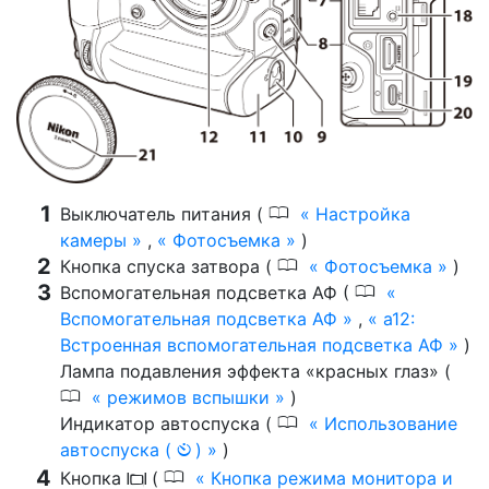
0
Выключатель питания (
Настройка
камеры
,
Фотосъемка
)
0
Кнопка спуска затвора (
Фотосъемка
)
0
Вспомогательная подсветка АФ (
Вспомогательная подсветка АФ
,
a12:
Встроенная вспомогательная подсветка АФ
)
Лампа подавления эффекта «красных глаз» (
0
режимов вспышки
)
0
Индикатор автоспуска (
Использование
автоспуска (
)
)
E
0
Кнопка
(
Кнопка режима монитора и
M