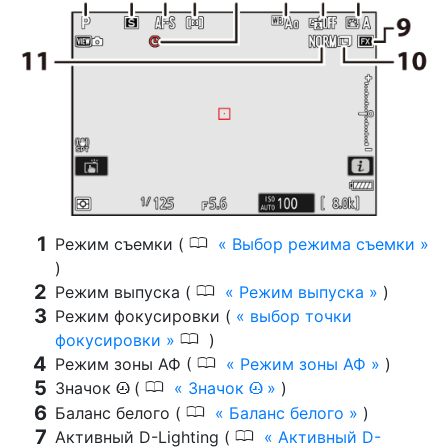
0
Режим съемки (
Выбор режима съемки
)
0
Режим выпуска (
Режим выпуска
)
Режим фокусировки (
выбор точки
0
фокусировки
)
0
Режим зоны АФ (
Режим зоны АФ
)
0
Значок
(
Значок
)
t
t
0
Баланс белого (
Баланс белого
)
0
Активный D-Lighting (
Активный D-