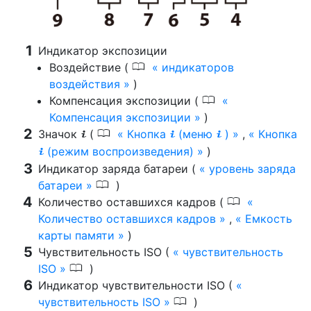
Индикатор экспозиции
0
Воздействие (
индикаторов
воздействия
)
0
Компенсация экспозиции (
Компенсация экспозиции
)
0
Значок
(
Кнопка
(меню
)
,
Кнопка
i
i
i
(режим воспроизведения)
)
i
Индикатор заряда батареи (
уровень заряда
0
батареи
)
0
Количество оставшихся кадров (
Количество оставшихся кадров
,
Емкость
карты памяти
)
Чувствительность ISO (
чувствительность
0
ISO
)
Индикатор чувствительности ISO (
0
чувствительность ISO
)