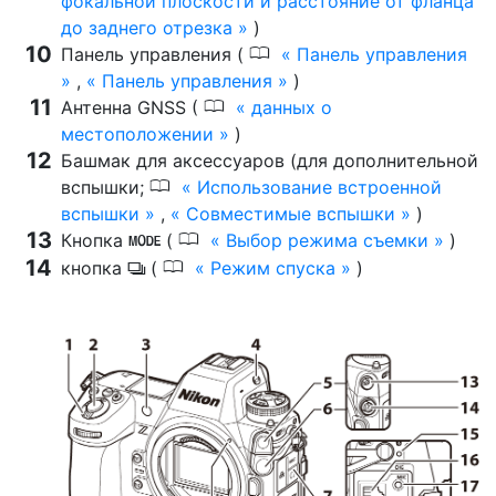
фокальной плоскости и расстояние от фланца
до заднего отрезка
)
0
Панель управления (
Панель управления
,
Панель управления
)
0
Антенна GNSS (
данных о
местоположении
)
Башмак для аксессуаров (для дополнительной
0
вспышки;
Использование встроенной
вспышки
,
Совместимые вспышки
)
0
Кнопка
(
Выбор режима съемки
)
I
0
кнопка
(
Режим спуска
)
c