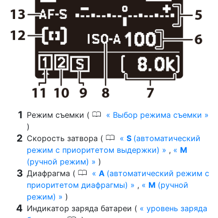
0
Режим съемки (
Выбор режима съемки
)
0
Скорость затвора (
S
(автоматический
режим с приоритетом выдержки)
,
M
(ручной режим)
)
0
Диафрагма (
A
(автоматический режим с
приоритетом диафрагмы)
,
M
(ручной
режим)
)
Индикатор заряда батареи (
уровень заряда