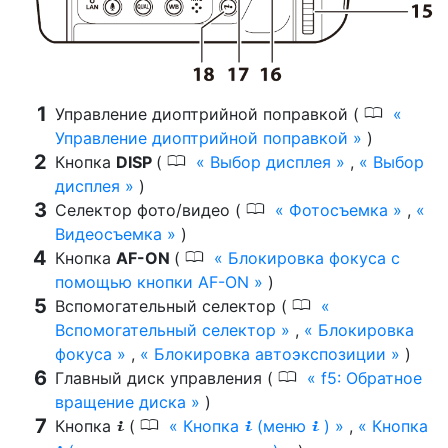
0
Управление диоптрийной поправкой (
Управление диоптрийной поправкой
)
0
Кнопка
DISP
(
Выбор дисплея
,
Выбор
дисплея
)
0
Селектор фото/видео (
Фотосъемка
,
Видеосъемка
)
0
Кнопка
AF-ON
(
Блокировка фокуса с
помощью кнопки AF-ON
)
0
Вспомогательный селектор (
Вспомогательный селектор
,
Блокировка
фокуса
,
Блокировка автоэкспозиции
)
0
Главный диск управления (
f5: Обратное
вращение диска
)
0
Кнопка
(
Кнопка
(меню
)
,
Кнопка
i
i
i