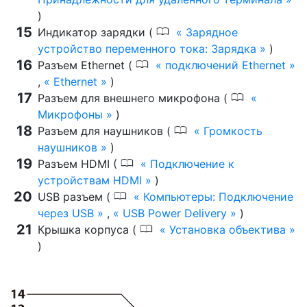
)
0
Индикатор зарядки (
Зарядное
устройство переменного тока: Зарядка
)
0
Разъем Ethernet (
подключений Ethernet
,
Ethernet
)
0
Разъем для внешнего микрофона (
Микрофоны
)
0
Разъем для наушников (
Громкость
наушников
)
0
Разъем HDMI (
Подключение к
устройствам HDMI
)
0
USB разъем (
Компьютеры: Подключение
через USB
,
USB Power Delivery
)
0
Крышка корпуса (
Установка объектива
)