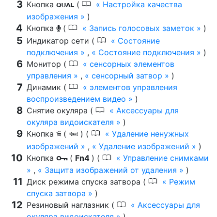
0
Кнопка
(
Настройка качества
T
изображения
)
0
Кнопка
(
Запись голосовых заметок
)
b
0
Индикатор сети (
Состояние
подключения
,
Состояние подключения
)
0
Монитор (
сенсорных элементов
управления
,
сенсорный затвор
)
0
Динамик (
элементов управления
воспроизведением видео
)
0
Снятие окуляра (
Аксессуары для
окуляра видоискателя
)
0
Кнопка
(
) (
Удаление ненужных
O
Q
изображений
,
Удаление изображений
)
0
Кнопка
(
Fn4
) (
Управление снимками
g
,
Защита изображений от удаления
)
0
Диск режима спуска затвора (
Режим
спуска затвора
)
0
Резиновый наглазник (
Аксессуары для
окуляра видоискателя
)