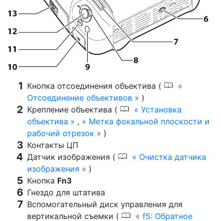
0
Кнопка отсоединения объектива (
Отсоединение объективов
)
0
Крепление объектива (
Установка
объектива
,
Метка фокальной плоскости и
рабочий отрезок
)
Контакты ЦП
0
Датчик изображения (
Очистка датчика
изображения
)
Кнопка
Fn3
Гнездо для штатива
Вспомогательный диск управления для
0
вертикальной съемки (
f5: Обратное