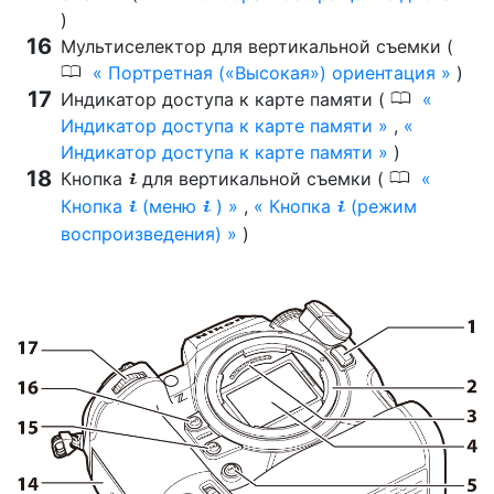
)
Мультиселектор для вертикальной съемки (
0
Портретная («Высокая») ориентация
)
0
Индикатор доступа к карте памяти (
Индикатор доступа к карте памяти
,
Индикатор доступа к карте памяти
)
0
Кнопка
для вертикальной съемки (
i
Кнопка
(меню
)
,
Кнопка
(режим
i
i
i
воспроизведения)
)