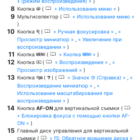
(режим воспроизведения)
)
i
0
Кнопка
(
Использование меню
)
J
0
Мультиселектор (
Использование меню
)
0
Кнопка
(
Ручная фокусировка
,
X
Просмотр миниатюр
,
Увеличение при
воспроизведении
)
0
Кнопка
(
Кнопка
)
G
G
0
Кнопка
(
Воспроизведение
,
K
Просмотр изображений
)
0
Кнопка
(
) (
Значок
(Справка)
,
W
Q
d
Воспроизведение миниатюр
,
Использование масштабирования при
воспроизведении
)
0
Кнопка
AF-ON
для вертикальной съемки (
Блокировка фокуса с помощью кнопки AF-
ON
)
Главный диск управления для вертикальной
0
съемки (
f5: Обратное вращение диска