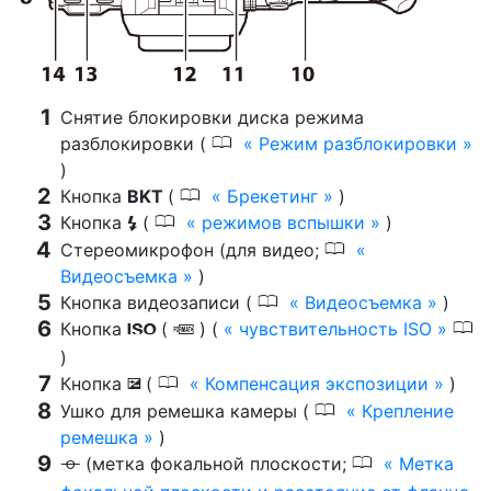
Снятие блокировки диска режима
0
разблокировки (
Режим разблокировки
)
0
Кнопка
BKT
(
Брекетинг
)
0
Кнопка
(
режимов вспышки
)
c
0
Стереомикрофон (для видео;
Видеосъемка
)
0
Кнопка видеозаписи (
Видеосъемка
)
0
Кнопка
(
) (
чувствительность ISO
S
Q
)
0
Кнопка
(
Компенсация экспозиции
)
E
0
Ушко для ремешка камеры (
Крепление
ремешка
)
0
(метка фокальной плоскости;
Метка
E