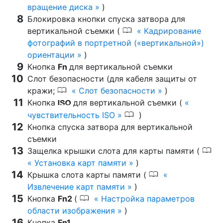
вращение диска
)
Блокировка кнопки спуска затвора для
0
вертикальной съемки (
Кадрирование
фотографий в портретной («вертикальной»)
ориентации
)
Кнопка
Fn
для вертикальной съемки
Слот безопасности (для кабеля защиты от
0
кражи;
Слот безопасности
)
Кнопка
для вертикальной съемки (
S
0
чувствительность ISO
)
Кнопка спуска затвора для вертикальной
съемки
0
Защелка крышки слота для карты памяти (
Установка карт памяти
)
0
Крышка слота карты памяти (
Извлечение карт памяти
)
0
Кнопка
Fn2
(
Настройка параметров
области изображения
)
Кнопка
Fn1