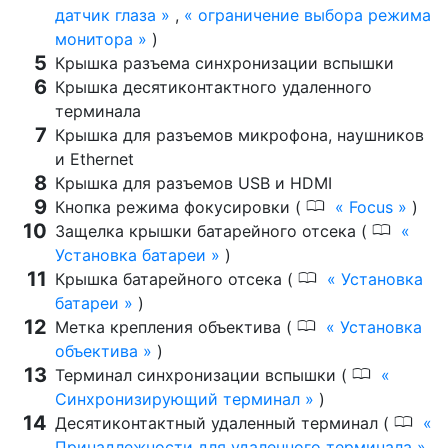
датчик глаза
,
ограничение выбора режима
монитора
)
Крышка разъема синхронизации вспышки
Крышка десятиконтактного удаленного
терминала
Крышка для разъемов микрофона, наушников
и Ethernet
Крышка для разъемов USB и HDMI
0
Кнопка режима фокусировки (
Focus
)
0
Защелка крышки батарейного отсека (
Установка батареи
)
0
Крышка батарейного отсека (
Установка
батареи
)
0
Метка крепления объектива (
Установка
объектива
)
0
Терминал синхронизации вспышки (
Синхронизирующий терминал
)
0
Десятиконтактный удаленный терминал (
Принадлежности для удаленного терминала