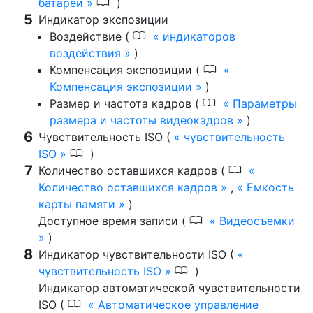
0
батареи
)
Индикатор экспозиции
0
Воздействие (
индикаторов
воздействия
)
0
Компенсация экспозиции (
Компенсация экспозиции
)
0
Размер и частота кадров (
Параметры
размера и частоты видеокадров
)
Чувствительность ISO (
чувствительность
0
ISO
)
0
Количество оставшихся кадров (
Количество оставшихся кадров
,
Емкость
карты памяти
)
0
Доступное время записи (
Видеосъемки
)
Индикатор чувствительности ISO (
0
чувствительность ISO
)
Индикатор автоматической чувствительности
0
ISO (
Автоматическое управление