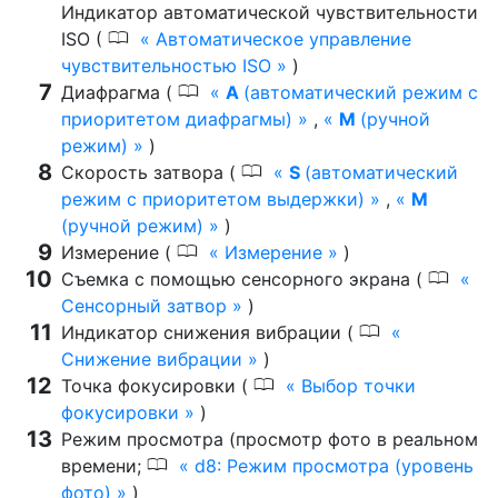
Индикатор автоматической чувствительности
0
ISO (
Автоматическое управление
чувствительностью ISO
)
0
Диафрагма (
A
(автоматический режим с
приоритетом диафрагмы)
,
M
(ручной
режим)
)
0
Скорость затвора (
S
(автоматический
режим с приоритетом выдержки)
,
M
(ручной режим)
)
0
Измерение (
Измерение
)
0
Съемка с помощью сенсорного экрана (
Сенсорный затвор
)
0
Индикатор снижения вибрации (
Снижение вибрации
)
0
Точка фокусировки (
Выбор точки
фокусировки
)
Режим просмотра (просмотр фото в реальном
0
времени;
d8: Режим просмотра (уровень
фото)
)