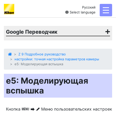
Русский
toggl
Select language
Google Переводчик
Z 9 Подробное руководство
настройки: точная настройка параметров камеры
e5: Моделирующая вспышка
e5: Моделирующая
вспышка
Кнопка
Меню пользовательских настроек
G
U
A