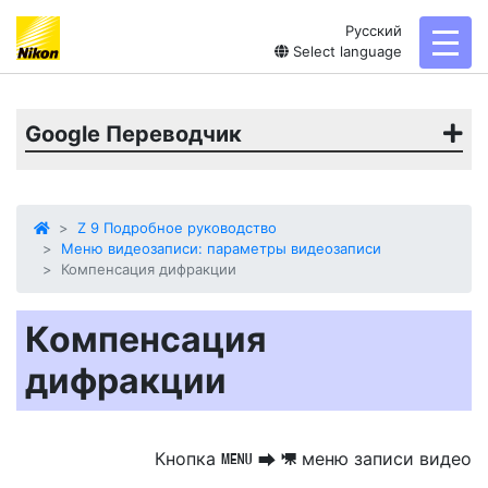
Русский
toggl
Select language
Google Переводчик
Z 9 Подробное руководство
Меню видеозаписи: параметры видеозаписи
Компенсация дифракции
Компенсация
дифракции
Кнопка
меню записи видео
G
U
1