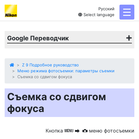
Русский
toggl
Select language
Google Переводчик
Z 9 Подробное руководство
Меню режима фотосъемки: параметры съемки
Съемка со сдвигом фокуса
Съемка со сдвигом
фокуса
Кнопка
меню фотосъемки
G
U
C