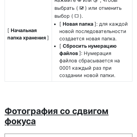
нажмите
или
, чтобы
J
2
выбрать (
) или отменить
M
выбор (
).
U
[
Новая папка
]: для каждой
[
Начальная
новой последовательности
папка хранения
]
создается новая папка.
[
Сбросить нумерацию
файлов
]: Нумерация
файлов сбрасывается на
0001 каждый раз при
создании новой папки.
Фотография со сдвигом
фокуса