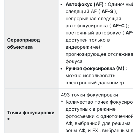
Автофокус (AF)
: Одиночны
следящий AF (
AF-S
);
непрерывная следящая
автофокусировка (
AF-C
);
постоянный автофокус (
AF
Сервопривод
доступен только в
объектива
видеорежиме);
прогнозирующее отслежив
фокуса
Ручная фокусировка (М)
:
можно использовать
электронный дальномер
493 точки фокусировки
Количество точек фокусиро
доступных в режиме
Точки фокусировки
фотосъемки с одноточечно
*
АФ, выбранной для режима
зоны АФ, и FX , выбранным 