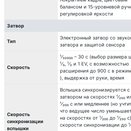
балансом и 15-уровневой руч
регулировкой яркости
Затвор
Электронный затвор со звуко
Тип
затвора и защитой сенсора
¹⁄₃₂₀₀₀ – 30 с (выбор размера 
¹⁄₃, ¹⁄₂ и 1 EV, с возможностью
Скорость
расширения до 900 с в режи
), выдержка от руки, время
Вспышка синхронизируется с
затвором на скоростях ¹⁄₂₅₀ и
¹⁄₂₀₀ с или медленнее (но учти
что ведущее число уменьшае
Скорость
на скоростях от ¹⁄₂₀₀ до ¹⁄₂₅₀ с)
синхронизации
скорости синхронизации до ¹⁄
вспышки