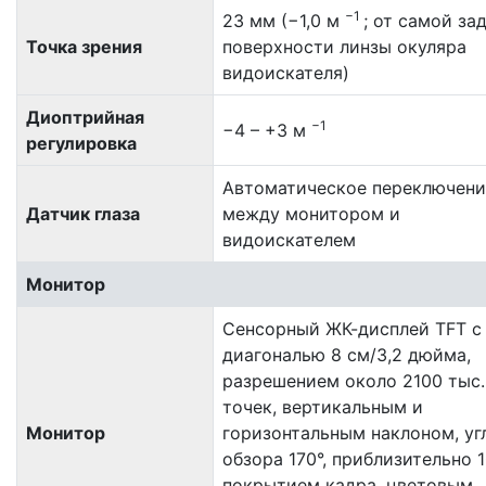
−1
23 мм (−1,0 м
; от самой за
Точка зрения
поверхности линзы окуляра
видоискателя)
Диоптрийная
−1
−4 – +3 м
регулировка
Автоматическое переключени
Датчик глаза
между монитором и
видоискателем
Монитор
Сенсорный ЖК-дисплей TFT с
диагональю 8 см/3,2 дюйма,
разрешением около 2100 тыс.
точек, вертикальным и
Монитор
горизонтальным наклоном, уг
обзора 170°, приблизительно 
покрытием кадра, цветовым