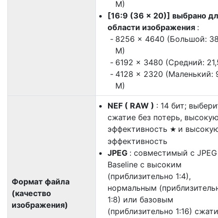
М)
[16:9 (36 × 20)] выбрано д
области изображения
:
8256 × 4640 (Большой: 38
М)
6192 × 3480 (Средний: 21,
4128 × 2320 (Маленький: 
М)
NEF ( RAW )
: 14 бит; выбер
сжатие без потерь, высоку
эффективность
и высоку
m
эффективность
JPEG
: совместимый с JPEG
Baseline с высоким
(приблизительно 1:4),
Формат файла
нормальным (приблизитель
(качество
1:8) или базовым
изображения)
(приблизительно 1:16) сжат