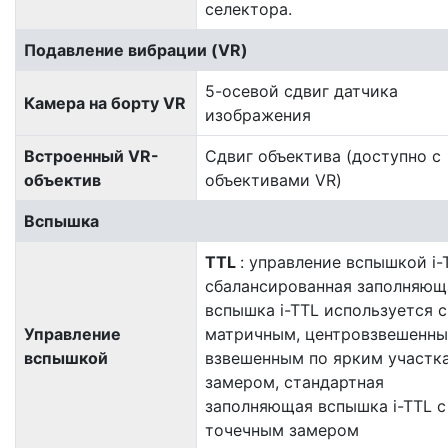
селектора.
Подавление вибрации (VR)
5-осевой сдвиг датчика
Камера на борту VR
изображения
Встроенный VR-
Сдвиг объектива (доступно с
объектив
объективами VR)
Вспышка
TTL
: управление вспышкой i-T
сбалансированная заполняющ
вспышка i-TTL используется с
Управление
матричным, центровзвешенны
вспышкой
взвешенным по ярким участк
замером, стандартная
заполняющая вспышка i-TTL с
точечным замером