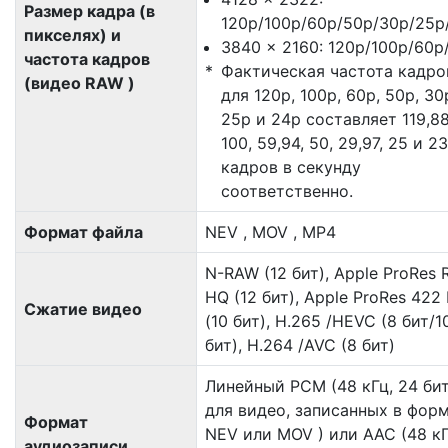
Размер кадра (в
120p/100p/60p/50p/30p/25p
пикселях) и
3840 × 2160: 120p/100p/60p
частота кадров
Фактическая частота кадро
(видео RAW )
для 120p, 100p, 60p, 50p, 30
25p и 24p составляет 119,88
100, 59,94, 50, 29,97, 25 и 2
кадров в секунду
соответственно.
Формат файла
NEV , MOV , MP4
N-RAW (12 бит), Apple ProRes
HQ (12 бит), Apple ProRes 422
Сжатие видео
(10 бит), H.265 /HEVC (8 бит/1
бит), H.264 /AVC (8 бит)
Линейный PCM (48 кГц, 24 бит
для видео, записанных в фор
Формат
NEV или MOV ) или AAC (48 кГ
аудиозаписи