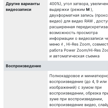
Другие варианты
400%), угол затвора, увеличе
видеозаписи
выдержки (режим
M
),
двухформатная запись (прокс
видео) для видео RAW , досту
расширенная передискретиза
возможность просмотра
информации о видеозаписи ч
меню
, Hi-Res Zoom, совмес
i
работа Power Zoom/Hi-Res Z
и автоматическая съемка
Воспроизведение
Полнокадровое и миниатюрн
воспроизведение (до 4, 9 или
изображений) с зумом при
воспроизведении, обрезка пр
зуме при воспроизведении,
воспроизведение видео, слай