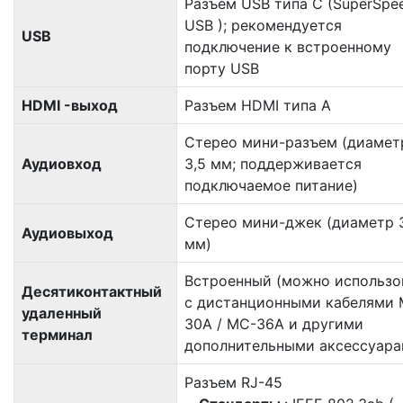
Разъем USB типа C (SuperSpe
USB ); рекомендуется
USB
подключение к встроенному
порту USB
HDMI -выход
Разъем HDMI типа А
Стерео мини-разъем (диамет
Аудиовход
3,5 мм; поддерживается
подключаемое питание)
Стерео мини-джек (диаметр 
Аудиовыход
мм)
Встроенный (можно использо
Десятиконтактный
с дистанционными кабелями 
удаленный
30A / MC-36A и другими
терминал
дополнительными аксессуара
Разъем RJ-45