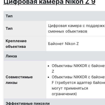
Цифровая камера Nikon Z 9
Тип
Цифровая камера с поддерж
Тип
сменных объективов
Крепление
Байонет Nikon Z
объектива
Линза
Объективы NIKKOR с байон
Z
Совместимые
Объективы NIKKOR с байон
линзы
F (требуется адаптер байон
могут применяться
ограничения)
Эффективные пиксели