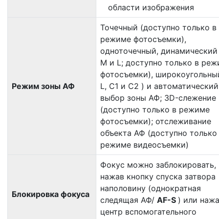
области изображения
Точечный (доступно только в
режиме фотосъемки),
одноточечный, динамический 
M и L; доступно только в ре
фотосъемки), широкоугольный
Режим зоны АФ
L, C1 и C2 ) и автоматический
выбор зоны АФ; 3D-слежение
(доступно только в режиме
фотосъемки); отслеживание
объекта АФ (доступно только
режиме видеосъемки)
Фокус можно заблокировать,
нажав кнопку спуска затвора
наполовину (однократная
Блокировка фокуса
следящая АФ/
AF-S
) или нажа
центр вспомогательного