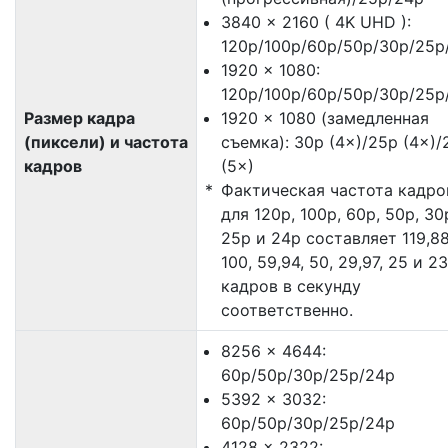
3840 × 2160 ( 4K UHD ):
120p/100p/60p/50p/30p/25p
1920 × 1080:
120p/100p/60p/50p/30p/25p
Размер кадра
1920 × 1080 (замедленная
(пиксели) и частота
съемка): 30p (4×)/25p (4×)/
кадров
(5×)
Фактическая частота кадро
для 120p, 100p, 60p, 50p, 30
25p и 24p составляет 119,88
100, 59,94, 50, 29,97, 25 и 2
кадров в секунду
соответственно.
8256 × 4644:
60p/50p/30p/25p/24p
5392 × 3032:
60p/50p/30p/25p/24p
4128 × 2322: