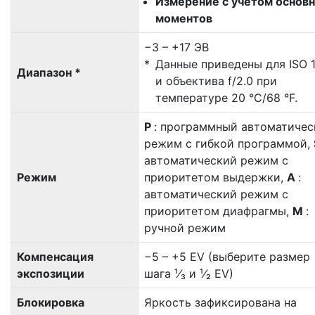
Измерение с учетом основ
моментов
−3 – +17 ЭВ
Данные приведены для ISO 
Диапазон *
и объектива f/2.0 при
температуре 20 °C/68 °F.
P
: программный автоматичес
режим с гибкой программой,
автоматический режим с
Режим
приоритетом выдержки,
A
:
автоматический режим с
приоритетом диафрагмы,
M
:
ручной режим
Компенсация
−5 – +5 EV (выберите размер
экспозиции
шага ¹⁄₃ и ¹⁄₂ EV)
Блокировка
Яркость зафиксирована на