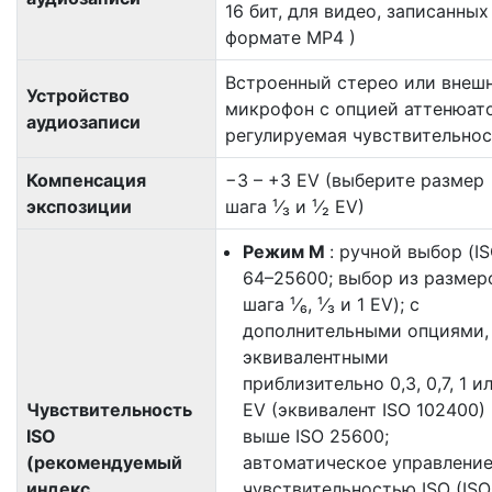
16 бит, для видео, записанных
формате MP4 )
Встроенный стерео или внеш
Устройство
микрофон с опцией аттенюато
аудиозаписи
регулируемая чувствительнос
Компенсация
−3 – +3 EV (выберите размер
экспозиции
шага ¹⁄₃ и ¹⁄₂ EV)
Режим M
: ручной выбор (I
64–25600; выбор из размер
шага ¹⁄₆, ¹⁄₃ и 1 EV); с
дополнительными опциями,
эквивалентными
приблизительно 0,3, 0,7, 1 и
Чувствительность
EV (эквивалент ISO 102400)
ISO
выше ISO 25600;
(рекомендуемый
автоматическое управлени
индекс
чувствительностью ISO (ISO