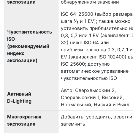
экспозиции
обнаруженном значении
ISO 64–25600 (выбор размера
шага ¹⁄₃ и 1 EV); также можно
установить приблизительно н
Чувствительность
0,3, 0,7 или 1 EV (эквивалент 
ISO
32) ниже ISO 64 или
(рекомендуемый
приблизительно на 0,3, 0,7, 1 
индекс
EV (эквивалент ISO 102400) в
экспозиции)
ISO 25600; доступно
автоматическое управление
чувствительностью ISO
Авто, Сверхвысокий 2,
Активный
Сверхвысокий 1, Высокий,
D‑Lighting
Нормальный, Низкий и Выкл.
Многократная
Добавить, усреднить, осветли
экспозиция
затемнить