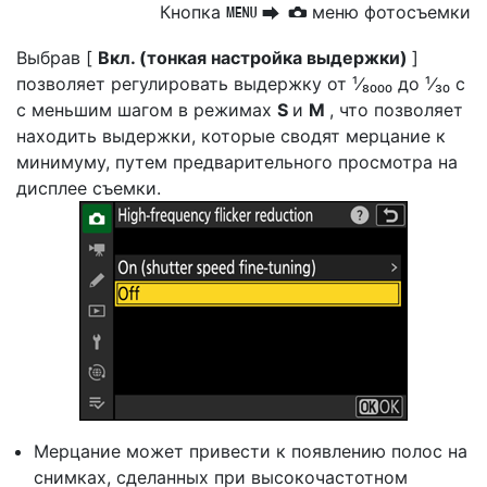
Кнопка
меню фотосъемки
G
U
C
Выбрав [
Вкл. (тонкая настройка выдержки)
]
позволяет регулировать выдержку от ¹⁄₈₀₀₀ до ¹⁄₃₀ с
с меньшим шагом в режимах
S
и
M
, что позволяет
находить выдержки, которые сводят мерцание к
минимуму, путем предварительного просмотра на
дисплее съемки.
Мерцание может привести к появлению полос на
снимках, сделанных при высокочастотном