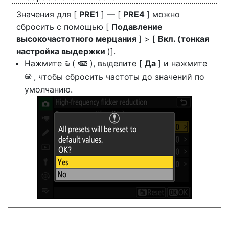
Значения для [
PRE1
] — [
PRE4
] можно
сбросить с помощью [
Подавление
высокочастотного мерцания
] > [
Вкл. (тонкая
настройка выдержки
)].
Нажмите
(
), выделите [
Да
] и нажмите
O
Q
, чтобы сбросить частоты до значений по
J
умолчанию.