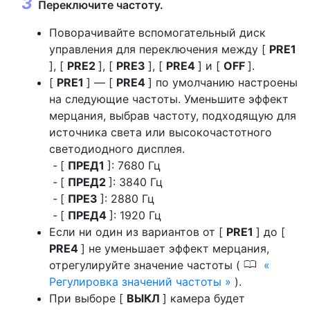
Переключите частоту.
Поворачивайте вспомогательный диск
управления для переключения между [
PRE1
], [
PRE2
], [
PRE3
], [
PRE4
] и [
OFF
].
[
PRE1
] — [
PRE4
] по умолчанию настроены
на следующие частоты. Уменьшите эффект
мерцания, выбрав частоту, подходящую для
источника света или высокочастотного
светодиодного дисплея.
[
ПРЕД1
]: 7680 Гц
[
ПРЕД2
]: 3840 Гц
[
ПРЕ3
]: 2880 Гц
[
ПРЕД4
]: 1920 Гц
Если ни один из вариантов от [
PRE1
] до [
PRE4
] не уменьшает эффект мерцания,
0
отрегулируйте значение частоты (
Регулировка значений частоты
).
При выборе [
ВЫКЛ
] камера будет