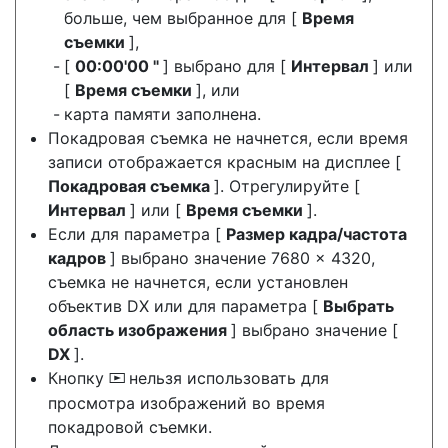
больше, чем выбранное для [
Время
съемки
],
[
00:00'00 "
] выбрано для [
Интервал
] или
[
Время съемки
], или
карта памяти заполнена.
Покадровая съемка не начнется, если время
записи отображается красным на дисплее [
Покадровая съемка
]. Отрегулируйте [
Интервал
] или [
Время съемки
].
Если для параметра [
Размер кадра/частота
кадров
] выбрано значение 7680 × 4320,
съемка не начнется, если установлен
объектив DX или для параметра [
Выбрать
область изображения
] выбрано значение [
DX
].
Кнопку
нельзя использовать для
K
просмотра изображений во время
покадровой съемки.