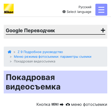
Русский
toggl
Select language
Google Переводчик
Z 9 Подробное руководство
Меню режима фотосъемки: параметры съемки
Покадровая видеосъемка
Покадровая
видеосъемка
Кнопка
меню фотосъемки
G
U
C