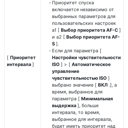
Приоритет спуска
включается независимо от
выбранных параметров для
пользовательских настроек
a1 [
Выбор приоритета AF-C
]
и a2 [
Выбор приоритета AF-
S
].
Если для параметра [
[
Приоритет
Настройки чувствительности
интервала
]
ISO
] > [
Автоматическое
управление
чувствительностью ISO
]
выбрано значение [
ВКЛ
.], а
время, выбранное для
параметра [
Минимальная
выдержка
], больше
интервала, то время,
выбранное для интервала,
будет иметь приоритет над