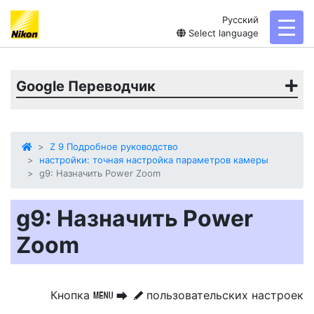
Русский
toggl
Select language
Google Переводчик
Z 9 Подробное руководство
настройки: точная настройка параметров камеры
g9: Назначить Power Zoom
g9: Назначить Power
Zoom
Кнопка
пользовательских настроек
G
U
A