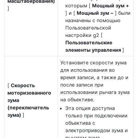
масштабирования)
которым [
Мощный зум +
]
] и [
Мощный зум −
] были
назначены с помощью
Пользовательской
настройки g2 [
Пользовательские
элементы управления
]
Установите скорости зума
для использования во
время записи, а также до и
после записи при
[
Скорость
использовании рычага зума
моторизованного
на объективе.
зума
(переключатель
Эта опция доступна
зума)
]
только при подключении
объектива с
электроприводом зума и
рычагом зума.