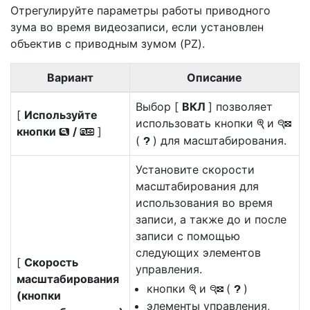
Отрегулируйте параметры работы приводного
зума во время видеозаписи, если установлен
объектив с приводным зумом (PZ).
Вариант
Описание
Выбор [
ВКЛ
] позволяет
[
Используйте
использовать кнопки
и
X
W
кнопки
/
]
x
w
(
) для масштабирования.
Q
Установите скорости
масштабирования для
использования во время
записи, а также до и после
записи с помощью
следующих элементов
[
Скорость
управления.
масштабирования
кнопки
и
(
)
X
W
Q
(кнопки
элементы управления,