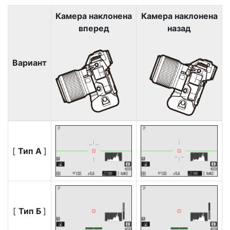
Камера наклонена
Камера наклонена
вперед
назад
Вариант
[
Тип А
]
[
Тип Б
]