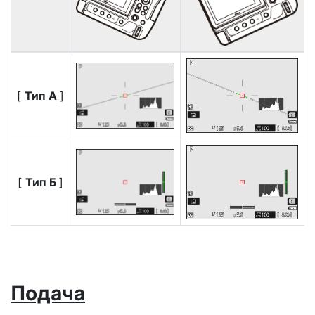
[
Тип А
]
[
Тип Б
]
Подача