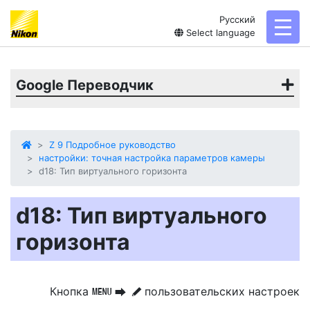
Русский
toggl
Select language
Google Переводчик
Z 9 Подробное руководство
настройки: точная настройка параметров камеры
d18: Тип виртуального горизонта
d18: Тип виртуального
горизонта
Кнопка
пользовательских настроек
G
U
A