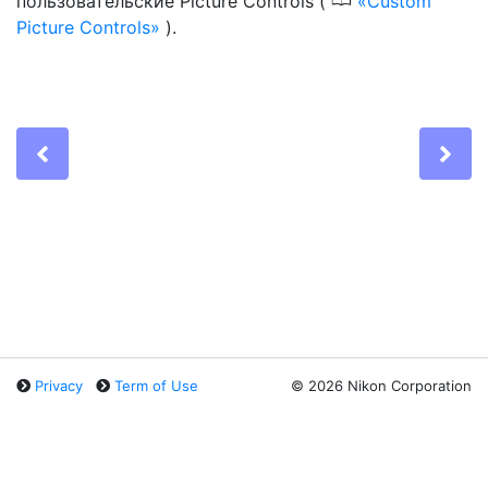
0
пользовательские Picture Controls (
Custom
Picture Controls
).
Previous
Ne
Privacy
Term of Use
©
2026 Nikon Corporation