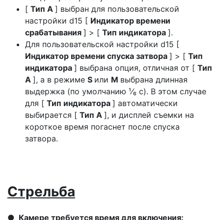
[
Тип A
] выбран для пользовательской
настройки d15 [
Индикатор времени
срабатывания
] > [
Тип индикатора
].
Для пользовательской настройки d15 [
Индикатор времени спуска затвора
] > [
Тип
индикатора
] выбрана опция, отличная от [
Тип
A
], а в режиме
S
или
M
выбрана длинная
выдержка (по умолчанию ¹⁄₆ с). В этом случае
для [
Тип индикатора
] автоматически
выбирается [
Тип A
], и дисплей съемки на
короткое время погаснет после спуска
затвора.
Стрельба
Камере требуется время для включения: