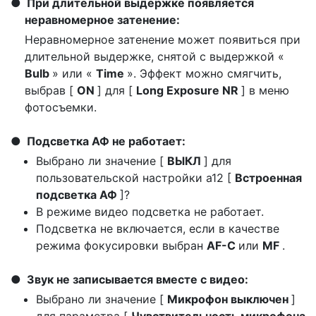
При длительной выдержке появляется
неравномерное затенение:
Неравномерное затенение может появиться при
длительной выдержке, снятой с выдержкой «
Bulb
» или «
Time
». Эффект можно смягчить,
выбрав [
ON
] для [
Long Exposure NR
] в меню
фотосъемки.
Подсветка АФ не работает:
Выбрано ли значение [
ВЫКЛ
] для
пользовательской настройки a12 [
Встроенная
подсветка АФ
]?
В режиме видео подсветка не работает.
Подсветка не включается, если в качестве
режима фокусировки выбран
AF-C
или
MF
.
Звук не записывается вместе с видео:
Выбрано ли значение [
Микрофон выключен
]