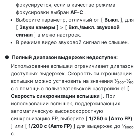
фокусируется, если в качестве режима
фокусировки выбран
AF-C
.
Выберите параметр, отличный от [
Выкл.
], для
[
Звуки камеры
] > [
Вкл./выкл. звуковой
сигнал
] в меню настроек.
В режиме видео звуковой сигнал не слышен.
Полный диапазон выдержек недоступен:
Использование вспышки ограничивает диапазон
доступных выдержек. Скорость синхронизации
вспышки можно установить на значения ¹⁄₂₀₀–¹⁄₆₀
с с помощью пользовательской настройки e1 [
Скорость синхронизации вспышки
]. При
использовании вспышек, поддерживающих
автоматическую высокоскоростную
синхронизацию FP, выберите [
1/250 с (Авто FP)
] или [
1/200 с (Авто FP)
] для выдержек до ¹⁄₈₀₀₀
с.