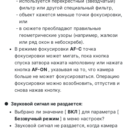
используется перекрестный (звездчатый)
фильтр или другой специальный фильтр,
объект кажется меньше точки фокусировки,
или
в сюжете преобладают правильные
геометрические узоры (например, жалюзи
или ряд окон в небоскребе).
В режиме фокусировки
AF-C
точка
фокусировки может мигать, пока кнопка
спуска затвора нажата наполовину или нажата
кнопка
AF-ON
, указывая на то, что камера
больше не может фокусироваться. Операцию
фокусировки можно возобновить, отпустив и
снова нажав кнопку.
Звуковой сигнал не раздается:
Выбрано ли значение [
ВКЛ
] для параметра [
Беззвучный режим
] в меню настроек?
Звуковой сигнал не раздается, когда камера