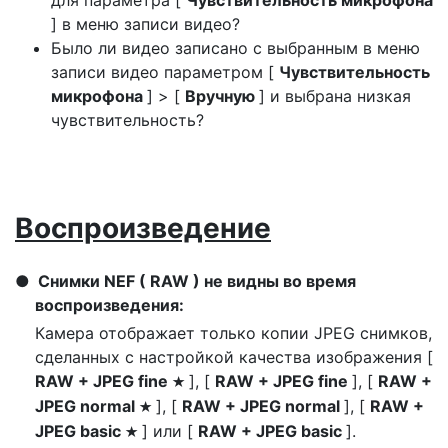
для параметра [
Чувствительность микрофона
] в меню записи видео?
Было ли видео записано с выбранным в меню
записи видео параметром [
Чувствительность
микрофона
] > [
Вручную
] и выбрана низкая
чувствительность?
Воспроизведение
Снимки NEF ( RAW ) не видны во время
воспроизведения:
Камера отображает только копии JPEG снимков,
сделанных с настройкой качества изображения [
RAW + JPEG fine
], [
RAW + JPEG fine
], [
RAW +
m
JPEG normal
], [
RAW + JPEG normal
], [
RAW +
m
JPEG basic
] или [
RAW + JPEG basic
].
m