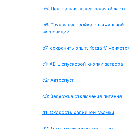
b5: Центрально-взвешенная область
b6: Точная настройка оптимальной
экспозиции
b7: сохранить опыт. Когда f/ меняетс
c1: AE-L спусковой кнопки затвора
c2: Автоспуск
c3: Задержка отключения питания
d1: Скорость серийной съемки
d2: Максимальное количество