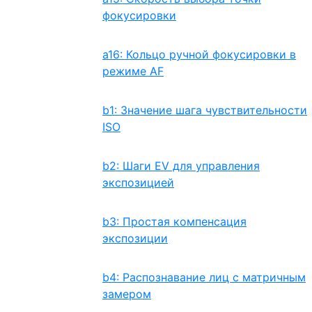
фокусировки
a16: Кольцо ручной фокусировки в
режиме AF
b1: Значение шага чувствительности
ISO
b2: Шаги EV для управления
экспозицией
b3: Простая компенсация
экспозиции
b4: Распознавание лиц с матричным
замером