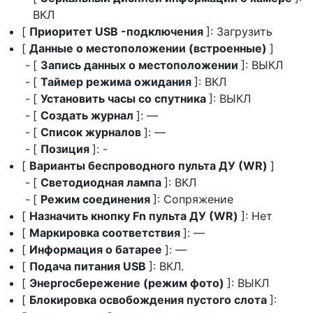
ВКЛ
[
Приоритет USB -подключения
]: Загрузить
[
Данные о местоположении (встроенные)
]
[
Запись данных о местоположении
]: ВЫКЛ
[
Таймер режима ожидания
]: ВКЛ
[
Установить часы со спутника
]: ВЫКЛ
[
Создать журнал
]: —
[
Список журналов
]: —
[
Позиция
]: -
[
Варианты беспроводного пульта ДУ (WR)
]
[
Светодиодная лампа
]: ВКЛ
[
Режим соединения
]: Сопряжение
[
Назначить кнопку Fn пульта ДУ (WR)
]: Нет
[
Маркировка соответствия
]: —
[
Информация о батарее
]: —
[
Подача питания USB
]: ВКЛ.
[
Энергосбережение (режим фото)
]: ВЫКЛ
[
Блокировка освобождения пустого слота
]: