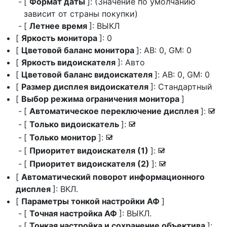
[
Формат даты
]: (Значение по умолчанию
зависит от страны покупки)
[
Летнее время
]: ВЫКЛ
[
Яркость монитора
]: 0
[
Цветовой баланс монитора
]: AB: 0, GM: 0
[
Яркость видоискателя
]: Авто
[
Цветовой баланс видоискателя
]: AB: 0, GM: 0
[
Размер дисплея видоискателя
]: Стандартный
[
Выбор режима ограничения монитора
]
[
Автоматическое переключение дисплея
]:
M
[
Только видоискатель
]:
M
[
Только монитор
]:
M
[
Приоритет видоискателя (1)
]:
M
[
Приоритет видоискателя (2)
]:
M
[
Автоматический поворот информационного
дисплея
]: ВКЛ.
[
Параметры тонкой настройки АФ
]
[
Точная настройка АФ
]: ВЫКЛ.
[
Тонкая настройка и сохранение объектива
]: