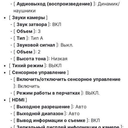
[
Аудиовыход (воспроизведение)
]: Динамик/
наушники
[
Звуки камеры
]
[
Звук затвора
]: ВКЛ
[
Объем
]: 3
[
Тип
]: Тип А
[
Звуковой сигнал
]: Выкл.
[
Объем
]: 2
[
Высота тона
]: Низкая
[
Тихий режим
]: ВЫКЛ
[
Сенсорное управление
]
[
Включить/отключить сенсорное управление
]: Включить
[
Режим работы в перчатках
]: ВЫКЛ.
[
HDMI
]
[
Выходное разрешение
]: Авто
[
Выходной диапазон
]: Авто
[
Вывод информации о съемке
]: ВКЛ
[
Зеркальный дисплей информации о камере
]: