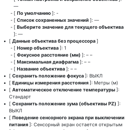
—
[
По умолчанию
]: -
[
Список сохраненных значений
]: —
[
Выберите значение для текущего объектива
]: —
[
Данные объектива без процессора
]
[
Номер объектива
]: 1
[
Фокусное расстояние (мм)
]: – –
[
Максимальная диафрагма
]: – –
[
Название объектива
]: – –
[
Сохранить положение фокуса
]: ВЫКЛ
[
Единицы измерения расстояния
]: Метры (м)
[
Автоматическое отключение температуры
]:
Стандарт
[
Сохранить положение зума (объективы PZ)
]:
ВЫКЛ
[
Поведение сенсорного экрана при выключении
питания
]: Сенсорный экран остается открытым