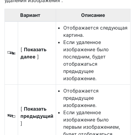
удаления изображения
.
Вариант
Описание
Отображается следующая
картина.
Если удаленное
[
Показать
изображение было
S
далее
]
последним, будет
отображаться
предыдущее
изображение.
Отображается
предыдущее
изображение.
[
Показать
Если удаленное
предыдущий
T
изображение было
]
первым изображением,
будет отображаться