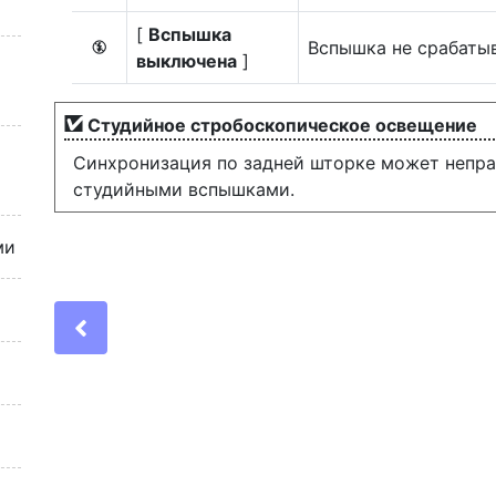
[
Вспышка
Вспышка не срабатыв
s
выключена
]
Студийное стробоскопическое освещение
Синхронизация по задней шторке может непра
студийными вспышками.
ми
Previous