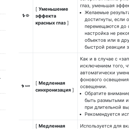
глаз, уменьшая эффек
[
Уменьшение
Желаемые результа
эффекта
J
достигнуты, если 
красных глаз
]
перемещаются до с
настройка не рек
объектов или в др
быстрой реакции з
Как и в случае с «з
исключением того, ч
автоматически умен
-
фонового освещения
[
Медленная
освещении.
L
синхронизация
]
Обратите внимание
быть размытыми и
при длительной вы
Рекомендуется исп
[
Медленная
Используется для в