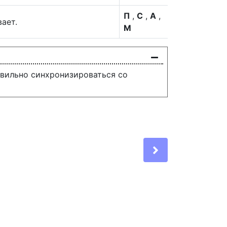
П
,
С
,
А
,
ает.
М
вильно синхронизироваться со
Next