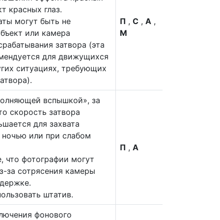
т красных глаз.
ты могут быть не
П
,
С
,
А
,
объект или камера
М
рабатывания затвора (эта
омендуется для движущихся
угих ситуациях, требующих
атвора).
аполняющей вспышкой», за
то скорость затвора
ьшается для захвата
 ночью или при слабом
П
,
А
, что фотографии могут
з-за сотрясения камеры
держке.
ользовать штатив.
ключения фонового