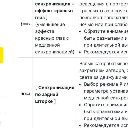
синхронизация +
освещения в портре
эффект красных
красных глаз в соче
глаз
]
позволяет запечатл
(уменьшение
ночью или при слаб
K
эффекта
Обратите внимание
красных глаз с
быть размытыми и
медленной
при длительной вы
синхронизацией)
Рекомендуется исп
Вспышка срабатывае
закрытием затвора, 
света за движущими
Выбор режима
P
и
[
Синхронизация
параметра устана
по задней
M
медленной синхро
шторке
]
Обратите внимание
быть размытыми и
при длительной вы
ы
Рекомендуется исп