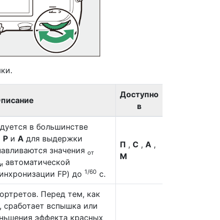
ки.
Доступно
писание
в
дуется в большинстве
х
P
и
A
для выдержки
П
,
С
,
А
,
навливаются значения
от
М
автоматической
и
1/60
инхронизации FP) до
с.
ортретов. Перед тем, как
, сработает вспышка или
еньшения эффекта красных