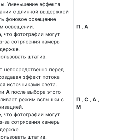
ты. Уменьшение эффекта
тании с длинной выдержкой
еть фоновое освещение
ом освещении.
П
,
А
, что фотографии могут
з-за сотрясения камеры
держке.
ользовать штатив.
т непосредственно перед
создавая эффект потока
ся источниками света.
ли
A
после выбора этого
вливает режим вспышки с
П
,
С
,
А
,
низацией.
М
, что фотографии могут
з-за сотрясения камеры
держке.
ользовать штатив.