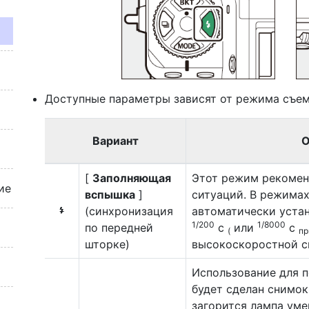
Доступные параметры зависят от режима съем
Вариант
О
[
Заполняющая
Этот режим рекомен
ие
вспышка
]
ситуаций. В режима
(синхронизация
автоматически уста
I
1/200
1/8000
по передней
с
или
с
(
пр
шторке)
высокоскоростной с
Использование для п
будет сделан снимок
загорится лампа ум