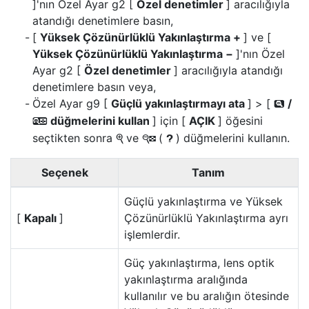
]'nın Özel Ayar g2 [
Özel denetimler
] aracılığıyla
atandığı denetimlere basın,
[
Yüksek Çözünürlüklü Yakınlaştırma +
] ve [
Yüksek Çözünürlüklü Yakınlaştırma −
]'nın Özel
Ayar g2 [
Özel denetimler
] aracılığıyla atandığı
denetimlere basın veya,
Özel Ayar g9 [
Güçlü yakınlaştırmayı ata
] > [
/
x
düğmelerini kullan
] için [
AÇIK
] öğesini
w
seçtikten sonra
ve
(
) düğmelerini kullanın.
X
W
Q
Seçenek
Tanım
Güçlü yakınlaştırma ve Yüksek
[
Kapalı
]
Çözünürlüklü Yakınlaştırma ayrı
işlemlerdir.
Güç yakınlaştırma, lens optik
yakınlaştırma aralığında
kullanılır ve bu aralığın ötesinde