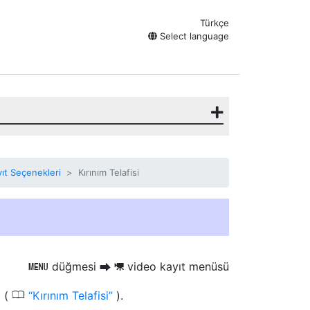
Türkçe
Select language
ıt Seçenekleri
Kırınım Telafisi
düğmesi
video kayıt menüsü
G
U
1
0
a (
Kırınım Telafisi
).