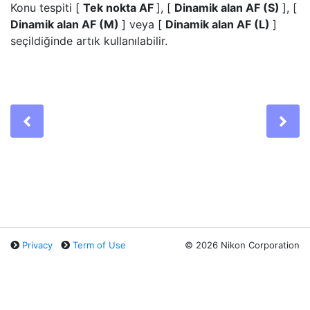
Konu tespiti
[
Tek nokta AF
], [
Dinamik alan AF (S)
], [
Dinamik alan AF (M)
] veya [
Dinamik alan AF (L)
]
seçildiğinde artık kullanılabilir.
Previous
Ne
Privacy
Term of Use
©
2026 Nikon Corporation