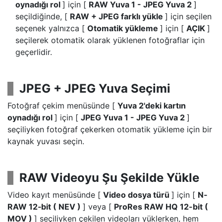
oynadığı rol
] için [
RAW Yuva 1 - JPEG Yuva 2
]
seçildiğinde, [
RAW + JPEG farklı yükle
] için seçilen
seçenek yalnızca [
Otomatik yükleme
] için [
AÇIK
]
seçilerek otomatik olarak yüklenen fotoğraflar için
geçerlidir.
JPEG + JPEG Yuva Seçimi
Fotoğraf çekim menüsünde [
Yuva 2'deki kartın
oynadığı rol
] için [
JPEG Yuva 1 - JPEG Yuva 2
]
seçiliyken fotoğraf çekerken otomatik yükleme için bir
kaynak yuvası seçin.
RAW Videoyu Şu Şekilde Yükle
Video kayıt menüsünde [
Video dosya türü
] için [
N‑
RAW 12‑bit ( NEV )
] veya [
ProRes RAW HQ 12-bit (
MOV )
] seçiliyken çekilen videoları yüklerken, hem