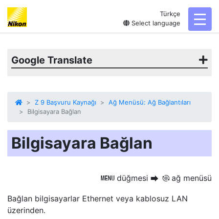
Türkçe
toggl
Select language
Google Translate
Z 9 Başvuru Kaynağı
Ağ Menüsü: Ağ Bağlantıları
Bilgisayara Bağlan
Bilgisayara Bağlan
düğmesi
ağ menüsü
G
U
F
Bağlan
bilgisayarlar
Ethernet veya kablosuz LAN
üzerinden.