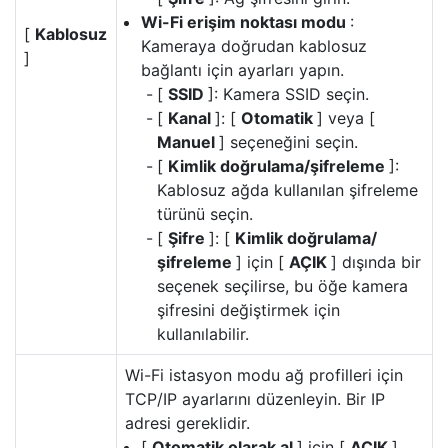
Wi-Fi erişim noktası modu
:
[
Kablosuz
Kameraya doğrudan kablosuz
]
bağlantı için ayarları yapın.
[
SSID
]: Kamera SSID seçin.
[
Kanal
]: [
Otomatik
] veya [
Manuel
] seçeneğini seçin.
[
Kimlik doğrulama/şifreleme
]:
Kablosuz ağda kullanılan şifreleme
türünü seçin.
[
Şifre
]: [
Kimlik doğrulama/
şifreleme
] için [
AÇIK
] dışında bir
seçenek seçilirse, bu öğe kamera
şifresini değiştirmek için
kullanılabilir.
Wi-Fi istasyon modu ağ profilleri için
TCP/IP ayarlarını düzenleyin. Bir IP
adresi gereklidir.
[
Otomatik olarak al
] için [
AÇIK
]