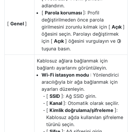
adlandırın.
[
Parola koruması
]: Profil
değiştirilmeden önce parola
[
Genel
]
girilmesini zorunlu kılmak için [
Açık
]
öğesini seçin. Parolayı değiştirmek
için [
Açık
] öğesini vurgulayın ve
2
tuşuna basın.
Kablosuz ağlara bağlanmak için
bağlantı ayarlarını görüntüleyin.
Wi-Fi istasyon modu
: Yönlendirici
aracılığıyla bir ağa bağlanmak için
ayarları düzenleyin.
[
SSID
]: Ağ SSID girin.
[
Kanal
]: Otomatik olarak seçilir.
[
Kimlik doğrulama/şifreleme
]:
Kablosuz ağda kullanılan şifreleme
türünü seçin.
[
Şifre
]: Ağ şifresini girin.