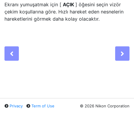
Ekranı yumuşatmak için [
AÇIK
] öğesini seçin
vizör
çekim koşullarına göre. Hızlı hareket eden nesnelerin
hareketlerini görmek daha kolay olacaktır.
Previous
Ne
Privacy
Term of Use
©
2026 Nikon Corporation