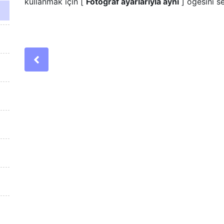
kullanmak için [
Fotoğraf ayarlarıyla aynı
] öğesini se
Previous