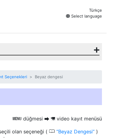
Türkçe
Select language
ıt Seçenekleri
Beyaz dengesi
düğmesi
video kayıt menüsü
G
U
1
0
seçili olan seçeneği (
Beyaz Dengesi
)