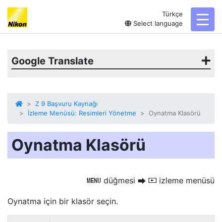
Türkçe
toggl
Select language
Google Translate
Z 9 Başvuru Kaynağı
İzleme Menüsü: Resimleri Yönetme
Oynatma Klasörü
Oynatma Klasörü
düğmesi
izleme menüsü
G
U
D
Oynatma için bir klasör seçin.