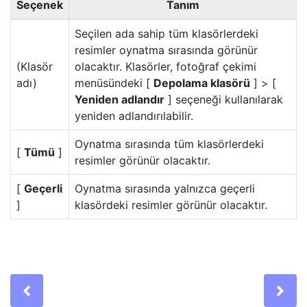
Seçenek
Tanım
Seçilen ada sahip tüm klasörlerdeki
resimler oynatma sırasında görünür
(Klasör
olacaktır. Klasörler, fotoğraf çekimi
adı)
menüsündeki [
Depolama klasörü
] > [
Yeniden adlandır
] seçeneği kullanılarak
yeniden adlandırılabilir.
Oynatma sırasında tüm klasörlerdeki
[
Tümü
]
resimler görünür olacaktır.
[
Geçerli
Oynatma sırasında yalnızca geçerli
]
klasördeki resimler görünür olacaktır.
Previous
Ne