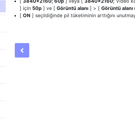
[
3840×2160; 60p
] veya [
3840×2160;
Video k
] için
50p
] ve [
Görüntü alanı
] > [
Görüntü alanı
[
ON
] seçildiğinde pil tüketiminin arttığını unutmay
Previous