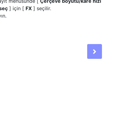
ayıt menüsünde [
Çerçeve boyutu/kare hızı
 seç
] için [
FX
] seçilir.
ın.
Next