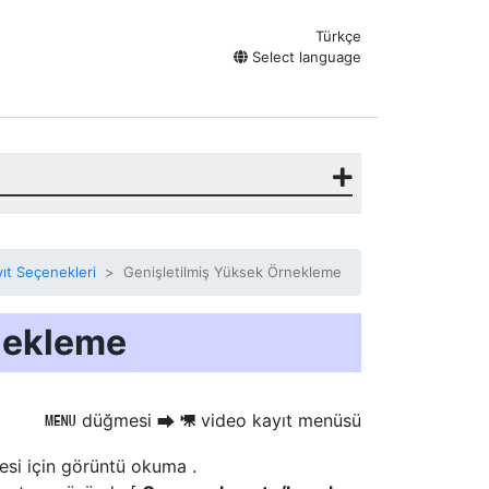
Türkçe
Select language
ıt Seçenekleri
Genişletilmiş Yüksek Örnekleme
nekleme
düğmesi
video kayıt menüsü
G
U
1
tesi için görüntü okuma
.