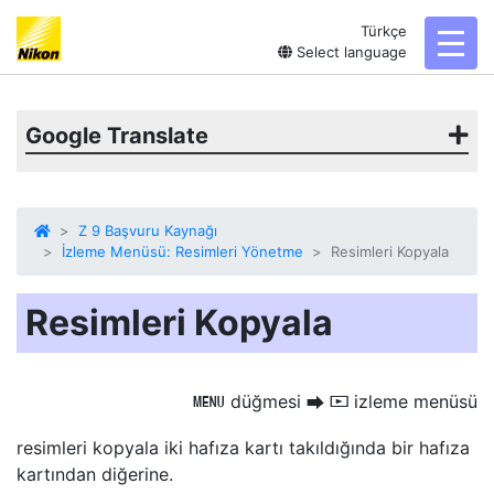
Türkçe
toggl
Select language
Google Translate
Z 9 Başvuru Kaynağı
İzleme Menüsü: Resimleri Yönetme
Resimleri Kopyala
Resimleri Kopyala
düğmesi
izleme menüsü
G
U
D
resimleri kopyala
iki hafıza kartı takıldığında bir hafıza
kartından diğerine.