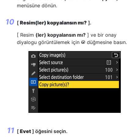
menüsüne dönün.
[
Resim(ler) kopyalansın mı?
].
[ Resim
(ler) kopyalansın mı?
] ve bir onay
diyalogu görüntülemek için
düğmesine basın.
J
[
Evet
] öğesini seçin.