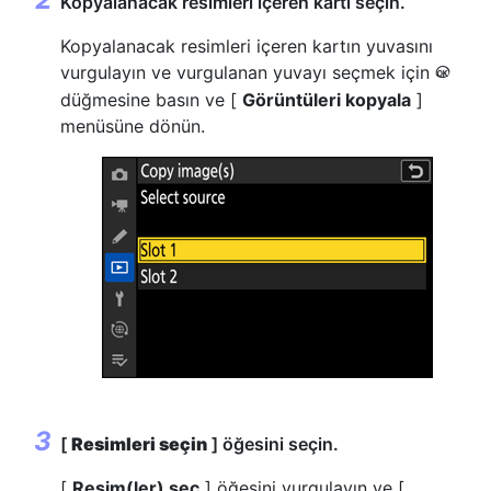
Kopyalanacak resimleri içeren kartı seçin.
Kopyalanacak resimleri içeren kartın yuvasını
vurgulayın ve vurgulanan yuvayı seçmek için
J
düğmesine basın ve [
Görüntüleri kopyala
]
menüsüne dönün.
[
Resimleri seçin
] öğesini seçin.
[
Resim(ler) seç
] öğesini vurgulayın ve [