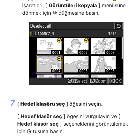
işaretleri, [
Görüntüleri kopyala
] menüsüne
dönmek için
düğmesine basın.
J
[
Hedef klasörü seç
] öğesini seçin.
[
Hedef klasör seç
] öğesini vurgulayın ve [
Hedef klasör seç
] seçeneklerini görüntülemek
için
tuşuna basın.
2