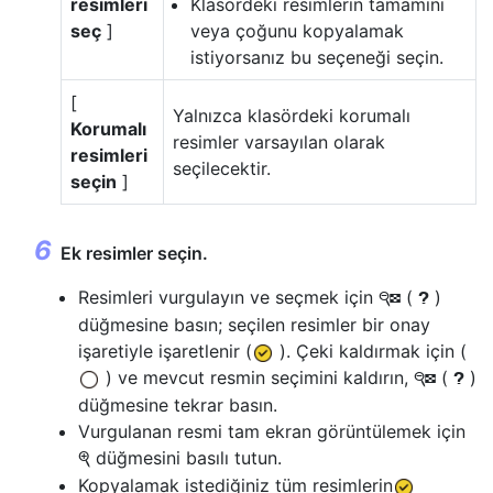
resimleri
Klasördeki resimlerin tamamını
seç
]
veya çoğunu kopyalamak
istiyorsanız bu seçeneği seçin.
[
Yalnızca klasördeki korumalı
Korumalı
resimler varsayılan olarak
resimleri
seçilecektir.
seçin
]
Ek resimler seçin.
Resimleri vurgulayın ve seçmek için
(
)
W
Q
düğmesine basın; seçilen resimler bir onay
işaretiyle işaretlenir (
). Çeki kaldırmak için (
) ve mevcut resmin seçimini kaldırın,
(
)
W
Q
düğmesine tekrar basın.
Vurgulanan resmi tam ekran görüntülemek için
düğmesini basılı tutun.
X
Kopyalamak istediğiniz tüm resimlerin