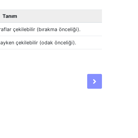
Tanım
flar çekilebilir (bırakma önceliği).
yken çekilebilir (odak önceliği).
Next