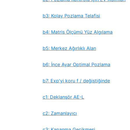
b3: Kolay Pozlama Telafisi
b4: Matris Ölçümü Yüz Algılama
b5: Merkez Ağırlıklı Alan
b6: İnce Ayar Optimal Pozlama
b7: Exp'yi koru f / değiştiğinde
c1: Deklanşör AE-L
c2: Zamanlayıcı
c3: Kapanma Gecikmesi