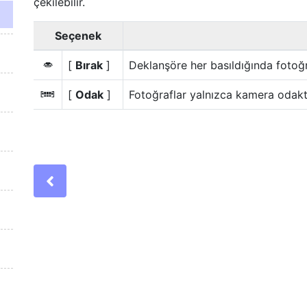
çekilebilir.
Seçenek
[
Bırak
]
Deklanşöre her basıldığında fotoğra
G
[
Odak
]
Fotoğraflar yalnızca kamera odakta
F
Previous