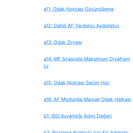
a11: Odak Noktası Görüntüleme
a12: Dahili AF Yardımcı Aydınlatıcı
a13: Odak Zirvesi
a14: MF Sırasında Maksimum Diyafram
Lv
a15: Odak Noktası Seçim Hızı
a16: AF Modunda Manuel Odak Halkası
b1: ISO duyarlılığı Adım Değeri
b2: Pozlama Kontrolü için EV Adımları