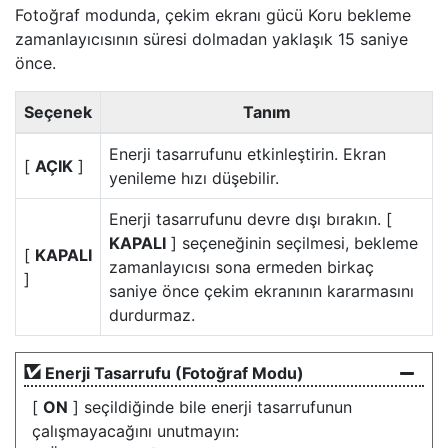
Fotoğraf modunda, çekim ekranı
gücü Koru
bekleme
zamanlayıcısının süresi dolmadan yaklaşık 15 saniye
önce.
Seçenek
Tanım
Enerji tasarrufunu etkinleştirin. Ekran
[
AÇIK
]
yenileme hızı düşebilir.
Enerji tasarrufunu devre dışı bırakın. [
KAPALI
] seçeneğinin seçilmesi, bekleme
[
KAPALI
zamanlayıcısı sona ermeden birkaç
]
saniye önce çekim ekranının kararmasını
durdurmaz.
Enerji Tasarrufu (Fotoğraf Modu)
[
ON
] seçildiğinde bile enerji tasarrufunun
çalışmayacağını unutmayın: