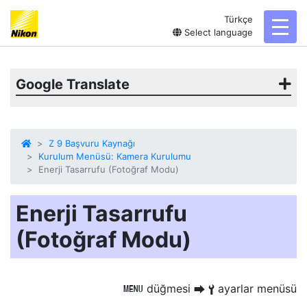
Türkçe
toggl
Select language
Google Translate
Z 9 Başvuru Kaynağı
Kurulum Menüsü: Kamera Kurulumu
Enerji Tasarrufu (Fotoğraf Modu)
Enerji Tasarrufu
(Fotoğraf Modu)
düğmesi
ayarlar menüsü
G
U
B