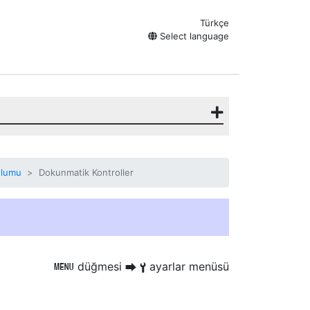
Türkçe
Select language
ulumu
Dokunmatik Kontroller
düğmesi
ayarlar menüsü
G
U
B