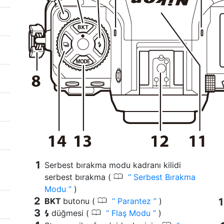
Serbest bırakma modu kadranı kilidi
0
serbest bırakma (
Serbest Bırakma
Modu
)
0
BKT
butonu (
Parantez
)
0
düğmesi (
Flaş Modu
)
c