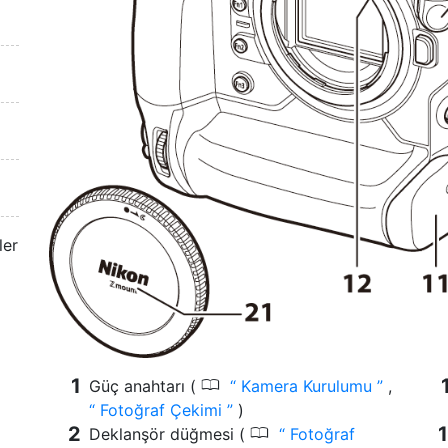
ler
0
Güç anahtarı (
Kamera Kurulumu
,
Fotoğraf Çekimi
)
0
Deklanşör düğmesi (
Fotoğraf