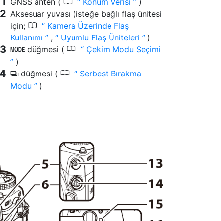
0
GNSS anten (
Konum Verisi
)
Aksesuar yuvası (isteğe bağlı flaş ünitesi
0
için;
Kamera Üzerinde Flaş
Kullanımı
,
Uyumlu Flaş Üniteleri
)
0
düğmesi (
Çekim Modu Seçimi
I
)
0
düğmesi (
Serbest Bırakma
c
Modu
)