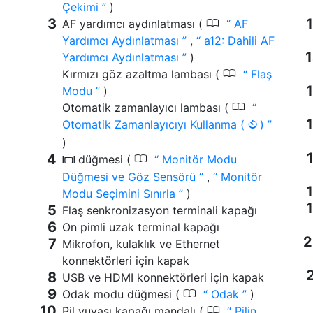
Çekimi
)
0
AF yardımcı aydınlatması (
AF
Yardımcı Aydınlatması
,
a12: Dahili AF
Yardımcı Aydınlatması
)
0
Kırmızı göz azaltma lambası (
Flaş
Modu
)
0
Otomatik zamanlayıcı lambası (
Otomatik Zamanlayıcıyı Kullanma (
)
E
)
0
düğmesi (
Monitör Modu
M
Düğmesi ve Göz Sensörü
,
Monitör
Modu Seçimini Sınırla
)
Flaş senkronizasyon terminali kapağı
On pimli uzak terminal kapağı
Mikrofon, kulaklık ve Ethernet
konnektörleri için kapak
USB ve HDMI konnektörleri için kapak
0
Odak modu düğmesi (
Odak
)
0
Pil yuvası kapağı mandalı (
Pilin