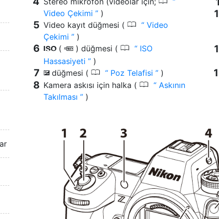
0
Stereo mikrofon (videolar için;
Video Çekimi
)
0
Video kayıt düğmesi (
Video
Çekimi
)
0
(
) düğmesi (
ISO
S
Q
Hassasiyeti
)
0
düğmesi (
Poz Telafisi
)
E
0
Kamera askısı için halka (
Askının
Takılması
)
ar