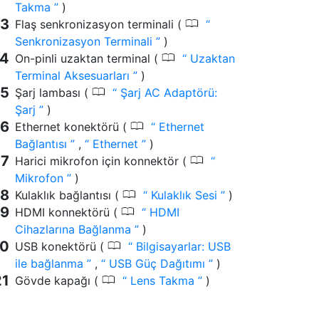
Takma
)
0
Flaş senkronizasyon terminali (
Senkronizasyon Terminali
)
0
On-pinli uzaktan terminal (
Uzaktan
Terminal Aksesuarları
)
0
Şarj lambası (
Şarj AC Adaptörü:
Şarj
)
0
Ethernet konektörü (
Ethernet
Bağlantısı
,
Ethernet
)
0
Harici mikrofon için konnektör (
Mikrofon
)
0
Kulaklık bağlantısı (
Kulaklık Sesi
)
0
HDMI konnektörü (
HDMI
Cihazlarına Bağlanma
)
0
USB konektörü (
Bilgisayarlar: USB
ile bağlanma
,
USB Güç Dağıtımı
)
0
Gövde kapağı (
Lens Takma
)