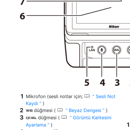
0
Mikrofon (sesli notlar için;
Sesli Not
Kaydı
)
0
düğmesi (
Beyaz Dengesi
)
U
0
düğmesi (
Görüntü Kalitesini
T
Ayarlama
)