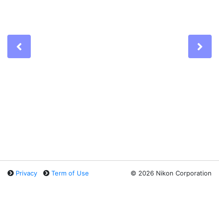
Previous
Ne
Privacy
Term of Use
©
2026 Nikon Corporation