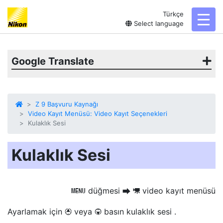
Türkçe
toggl
Select language
Google Translate
Z 9 Başvuru Kaynağı
Video Kayıt Menüsü: Video Kayıt Seçenekleri
Kulaklık Sesi
Kulaklık Sesi
düğmesi
video kayıt menüsü
G
U
1
Ayarlamak için
veya
basın
kulaklık sesi
.
1
3