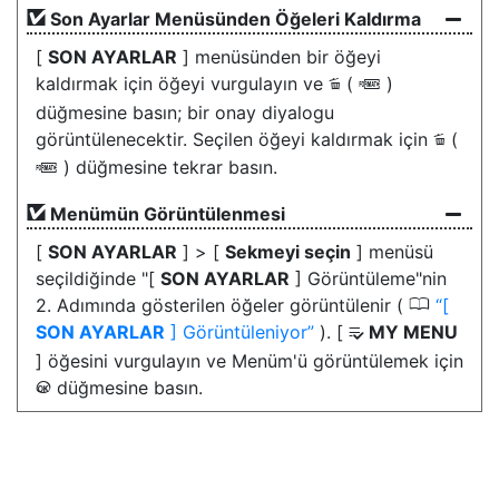
Son Ayarlar Menüsünden Öğeleri Kaldırma
[
SON AYARLAR
] menüsünden bir öğeyi
kaldırmak için öğeyi vurgulayın ve
(
)
O
Q
düğmesine basın; bir onay diyalogu
görüntülenecektir. Seçilen öğeyi kaldırmak için
(
O
) düğmesine tekrar basın.
Q
Menümün Görüntülenmesi
[
SON AYARLAR
] > [
Sekmeyi seçin
] menüsü
seçildiğinde "[
SON AYARLAR
] Görüntüleme"nin
0
2. Adımında gösterilen öğeler görüntülenir (
[
SON AYARLAR
] Görüntüleniyor
). [
MY MENU
O
] öğesini vurgulayın ve Menüm'ü görüntülemek için
düğmesine basın.
J