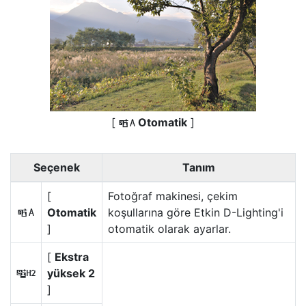
[
Otomatik
]
Y
Seçenek
Tanım
[
Fotoğraf makinesi, çekim
Otomatik
koşullarına göre Etkin D-Lighting'i
Y
]
otomatik olarak ayarlar.
[
Ekstra
yüksek 2
t
]