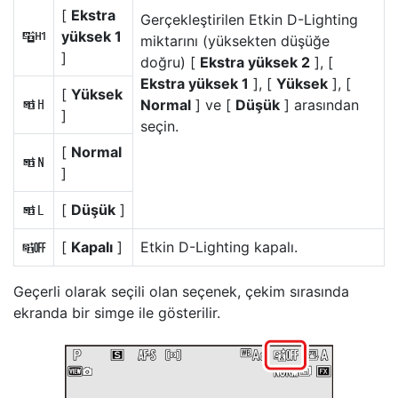
[
Ekstra
Gerçekleştirilen Etkin D-Lighting
yüksek 1
s
miktarını (yüksekten düşüğe
]
doğru) [
Ekstra yüksek 2
], [
Ekstra yüksek 1
], [
Yüksek
], [
[
Yüksek
Normal
] ve [
Düşük
] arasından
P
]
seçin.
[
Normal
Q
]
[
Düşük
]
R
[
Kapalı
]
Etkin D-Lighting kapalı.
c
Geçerli olarak seçili olan seçenek, çekim sırasında
ekranda bir simge ile gösterilir.