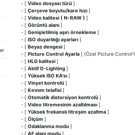
[
Video dosyası türü
]
[
Çerçeve boyutu/kare hızı
]
[
Video kalitesi ( N-RAW )
]
[
Görüntü alanı
]
[
Genişletilmiş aşırı örnekleme
]
[
ISO duyarlılığı ayarları
]
[
Beyaz dengesi
]
ar
[
Picture Control Ayarla
] (Özel Picture Control'
[
HLG kalitesi
]
[
Aktif D-Lighting
]
[
Yüksek ISO KA'sı
]
[
Vinyet kontrolü
]
[
Kırınım telafisi
]
[
Otomatik distorsiyon kontrolü
]
[
Video titremesinin azaltılması
]
[
Yüksek frekanslı titreşim azaltma
]
[
Ölçüm
]
[
Odaklanma modu
]
[
AF alanı modu
]