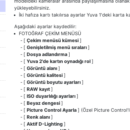
modeldeki kameralar arasında paylaşılmasına olanak t
yükleyebilirsiniz.
İki hafıza kartı takılırsa ayarlar Yuva 1'deki karta k
Aşağıdaki ayarlar kaydedilir:
FOTOĞRAF ÇEKİM MENÜSÜ
[
Çekim menüsü kümesi
]
[
Genişletilmiş menü sıraları
]
[
Dosya adlandırma
]
[
Yuva 2'de kartın oynadığı rol
]
[
Görüntü alanı
]
[
Görüntü kalitesi
]
[
Görüntü boyutu ayarları
]
[
RAW kayıt
]
[
ISO duyarlılığı ayarları
]
[
Beyaz dengesi
]
[
Picture Control Ayarla
] (Özel Picture Control'
[
Renk alanı
]
[
Aktif D-Lighting
]