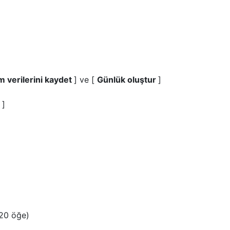
 verilerini kaydet
] ve [
Günlük oluştur
]
i
]
 20 öğe)