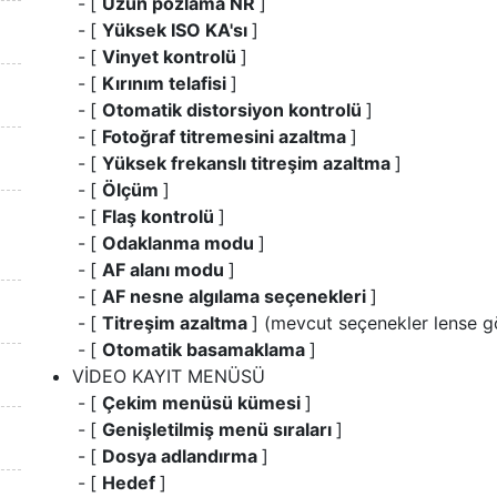
[
Uzun pozlama NR
]
[
Yüksek ISO KA'sı
]
[
Vinyet kontrolü
]
[
Kırınım telafisi
]
[
Otomatik distorsiyon kontrolü
]
[
Fotoğraf titremesini azaltma
]
[
Yüksek frekanslı titreşim azaltma
]
[
Ölçüm
]
[
Flaş kontrolü
]
[
Odaklanma modu
]
[
AF alanı modu
]
[
AF nesne algılama seçenekleri
]
[
Titreşim azaltma
] (mevcut seçenekler lense g
[
Otomatik basamaklama
]
VİDEO KAYIT MENÜSÜ
[
Çekim menüsü kümesi
]
[
Genişletilmiş menü sıraları
]
[
Dosya adlandırma
]
[
Hedef
]