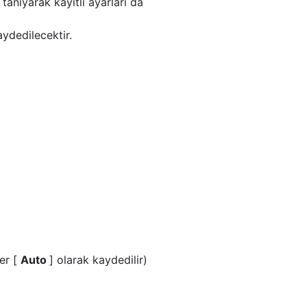
anıyarak kayıtlı ayarları da
aydedilecektir.
ler [
Auto
] olarak kaydedilir)