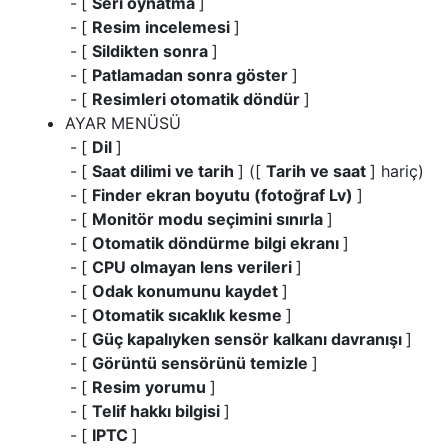
[
Seri oynatma
]
[
Resim incelemesi
]
[
Sildikten sonra
]
[
Patlamadan sonra göster
]
[
Resimleri otomatik döndür
]
AYAR MENÜSÜ
[
Dil
]
[
Saat dilimi ve tarih
] ([
Tarih ve saat
] hariç)
[
Finder ekran boyutu (fotoğraf Lv)
]
[
Monitör modu seçimini sınırla
]
[
Otomatik döndürme bilgi ekranı
]
[
CPU olmayan lens verileri
]
[
Odak konumunu kaydet
]
[
Otomatik sıcaklık kesme
]
[
Güç kapalıyken sensör kalkanı davranışı
]
[
Görüntü sensörünü temizle
]
[
Resim yorumu
]
[
Telif hakkı bilgisi
]
[
IPTC
]