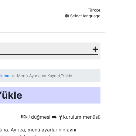
Türkçe
Select language
ulumu
Menü Ayarlarını Kaydet/Yükle
Yükle
düğmesi
kurulum menüsü
G
U
B
tına. Ayrıca, menü ayarlarının aynı