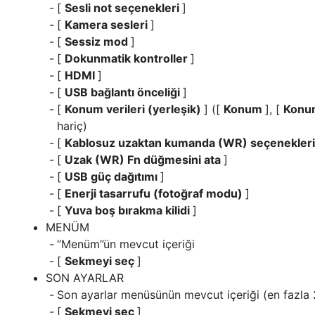
[
Sesli not seçenekleri
]
[
Kamera sesleri
]
[
Sessiz mod
]
[
Dokunmatik kontroller
]
[
HDMI
]
[
USB bağlantı önceliği
]
[
Konum verileri (yerleşik)
] ([
Konum
], [
Konum
hariç)
[
Kablosuz uzaktan kumanda (WR) seçenekler
[
Uzak (WR) Fn düğmesini ata
]
[
USB güç dağıtımı
]
[
Enerji tasarrufu (fotoğraf modu)
]
[
Yuva boş bırakma kilidi
]
MENÜM
“Menüm”ün mevcut içeriği
[
Sekmeyi seç
]
SON AYARLAR
Son ayarlar menüsünün mevcut içeriği (en fazla
[
Sekmeyi seç
]