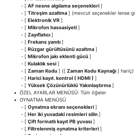
[
AF nesne algılama seçenekleri
]
[
Titreşim azaltma
] (mevcut seçenekler lense g
[
Elektronik VR
]
[
Mikrofon hassasiyeti
]
[
Zayıflatıcı
]
[
Frekans yanıtı
]
[
Rüzgar gürültüsünü azaltma
]
[
Mikrofon jakı eklenti gücü
]
[
Kulaklık sesi
]
[
Zaman Kodu
] ([
Zaman Kodu Kaynağı
] hariç)
[
Harici kayıt. kontrol ( HDMI )
]
[
Yüksek Çözünürlüklü Yakınlaştırma
]
ÖZEL AYARLAR MENÜSÜ: Tüm öğeler
OYNATMA MENÜSÜ
[
Oynatma ekranı seçenekleri
]
[
Her iki yuvadaki resimleri silin
]
[
Çift formatlı kayıt PB yuvası
]
[
Filtrelenmiş oynatma kriterleri
]