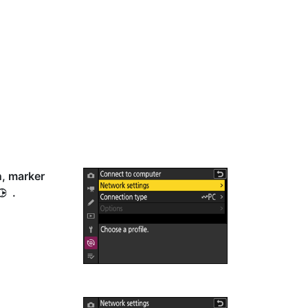
n, marker
.
2