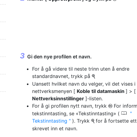
Gi den nye profilen et navn.
For å gå videre til neste trinn uten å endre
standardnavnet, trykk på
X
Uansett hvilket navn du velger, vil det vises i
nettverksmenyen [
Koble til datamaskin
] > [
Nettverksinnstillinger
]-listen.
For å gi profilen nytt navn, trykk
For infor
J
0
tekstinntasting, se «Tekstinntasting» (
Tekstinntasting
). Trykk
for å fortsette et
X
skrevet inn et navn.