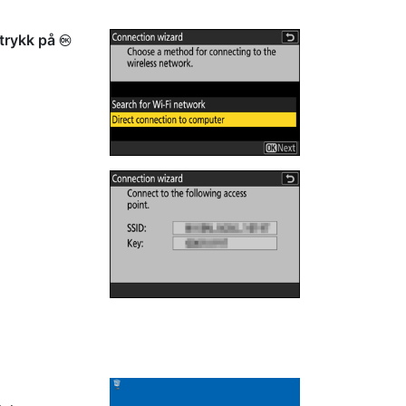
 trykk på
J