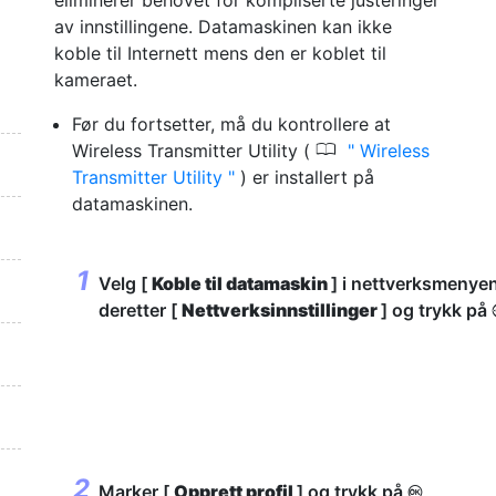
eliminerer behovet for kompliserte justeringer
av innstillingene. Datamaskinen kan ikke
koble til Internett mens den er koblet til
kameraet.
Før du fortsetter, må du kontrollere at
0
Wireless Transmitter Utility (
Wireless
Transmitter Utility
) er installert på
datamaskinen.
Velg [
Koble til datamaskin
] i nettverksmenye
deretter [
Nettverksinnstillinger
] og trykk på
Marker [
Opprett profil
] og trykk på
J