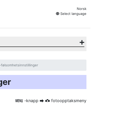
Norsk
Select language
-følsomhetsinnstillinger
ger
-knapp
fotoopptaksmeny
G
U
C