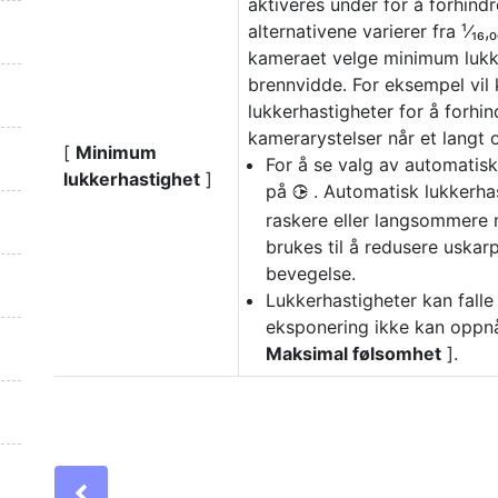
aktiveres under for å forhin
alternativene varierer fra ¹⁄₁₆,₀
kameraet velge minimum lukke
brennvidde. For eksempel vil
lukkerhastigheter for å forhi
kamerarystelser når et langt o
[
Minimum
For å se valg av automatisk
lukkerhastighet
]
på
. Automatisk lukkerhas
2
raskere eller langsommere m
brukes til å redusere uskar
bevegelse.
Lukkerhastigheter kan fall
eksponering ikke kan oppnå
Maksimal følsomhet
].
Previous