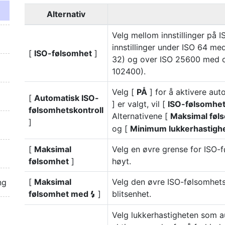
Alternativ
Velg mellom innstillinger på 
innstillinger under ISO 64 me
[
ISO-følsomhet
]
32) og over ISO 25600 med om
102400).
Velg [
PÅ
] for å aktivere aut
[
Automatisk ISO-
] er valgt, vil [
ISO-følsomhe
følsomhetskontroll
Alternativene [
Maksimal føl
]
og [
Minimum lukkerhastigh
[
Maksimal
Velg en øvre grense for ISO-f
følsomhet
]
høyt.
[
Maksimal
Velg den øvre ISO-følsomhetsg
ng
følsomhet med
]
blitsenhet.
c
Velg lukkerhastigheten som a