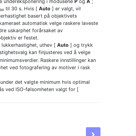
dre undereksponering i modusene
P
og
A
;
₀₀ til 30 s. Hvis [
Auto
] er valgt, vil
rhastighet basert på objektivets
 kameraet automatisk velge raskere laveste
ndre uskarphet forårsaket av
bjektiv er festet.
 lukkerhastighet, uthev [
Auto
] og trykk
tighetsvalg kan finjusteres ved å velge
inimumsverdier. Raskere innstillinger kan
phet ved fotografering av motiver i rask
e under det valgte minimum hvis optimal
s ved ISO-følsomheten valgt for [
Next