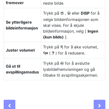
fremover
neste bilde.
Trykk på
,
eller
DISP
for å
1
3
velge bildeinformasjonen som
Se ytterligere
skal vises. For å skjule
bildeinformasjon
bildeinformasjon, velg [
Ingen
(kun bilde)
].
Trykk på
for å øke volumet,
X
Juster volumet
(
) for å redusere.
W
Q
Trykk på
for å avslutte
J
Gå ut til
lysbildefremvisningen og gå
avspillingsmodus
tilbake til avspillingsskjermen.
Previous
Ne