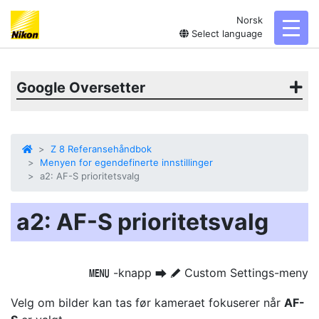
Norsk
toggl
Select language
Google Oversetter
Z 8 Referansehåndbok
Menyen for egendefinerte innstillinger
a2: AF-S prioritetsvalg
a2: AF-S prioritetsvalg
-knapp
Custom Settings-meny
G
U
A
Velg om bilder kan tas før kameraet fokuserer når
AF-