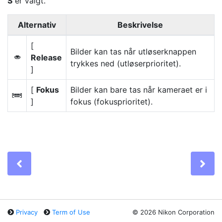
S
er valgt.
Alternativ
Beskrivelse
[
Bilder kan tas når utløserknappen
Release
G
trykkes ned (utløserprioritet).
]
[
Fokus
Bilder kan bare tas når kameraet er i
F
]
fokus (fokusprioritet).
Previous
Ne
Privacy
Term of Use
©
2026 Nikon Corporation