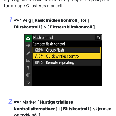
for gruppe C justeres manuelt.
: Velg [
Rask trådløs kontroll
] for [
C
Blitskontroll
] > [
Ekstern blitskontroll
].
: Marker [
Hurtige trådløse
C
kontrollalternativer
] i [
Blitskontroll
]-skjermen
og trykk på
.
2