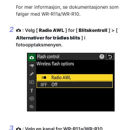
For mer informasjon, se dokumentasjonen som
følger med WR-R11a/WR-R10.
: Velg [
Radio AWL
] for [
Blitskontroll
] > [
C
Alternativer for trådløs blits
] i
fotoopptaksmenyen.
: Velg en kanal for WR-R11a/WR-R10.
C