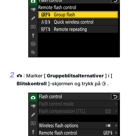
: Marker [
Gruppeblitsalternativer
] i [
C
Blitskontroll
]-skjermen og trykk på
.
2