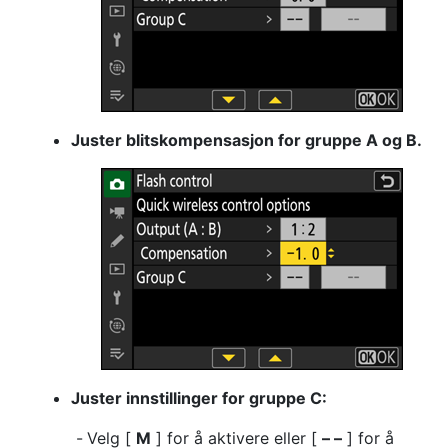
Juster blitskompensasjon for gruppe A og B.
Juster innstillinger for gruppe C:
Velg [
M
] for å aktivere eller [
– –
] for å