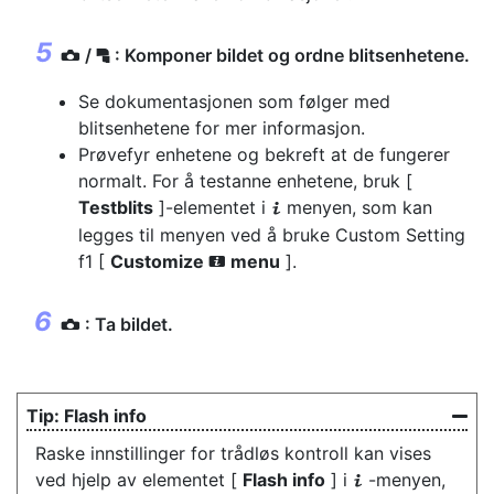
/
: Komponer bildet og ordne blitsenhetene.
f
C
Se dokumentasjonen som følger med
blitsenhetene for mer informasjon.
Prøvefyr enhetene og bekreft at de fungerer
normalt. For å testanne enhetene, bruk [
Testblits
]-elementet i
menyen, som kan
i
legges til menyen ved å bruke Custom Setting
f1 [
Customize
menu
].
i
: Ta bildet.
C
Flash info
Raske innstillinger for trådløs kontroll kan vises
ved hjelp av elementet [
Flash info
] i
-menyen,
i