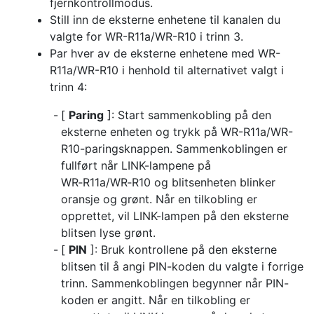
fjernkontrollmodus.
Still inn de eksterne enhetene til kanalen du
valgte for WR-R11a/WR-R10 i trinn 3.
Par hver av de eksterne enhetene med WR-
R11a/WR-R10 i henhold til alternativet valgt i
trinn 4:
[
Paring
]: Start sammenkobling på den
eksterne enheten og trykk på WR-R11a/WR-
R10-paringsknappen. Sammenkoblingen er
fullført når LINK-lampene på
WR‑R11a/WR‑R10 og blitsenheten blinker
oransje og grønt. Når en tilkobling er
opprettet, vil LINK-lampen på den eksterne
blitsen lyse grønt.
[
PIN
]: Bruk kontrollene på den eksterne
blitsen til å angi PIN-koden du valgte i forrige
trinn. Sammenkoblingen begynner når PIN-
koden er angitt. Når en tilkobling er