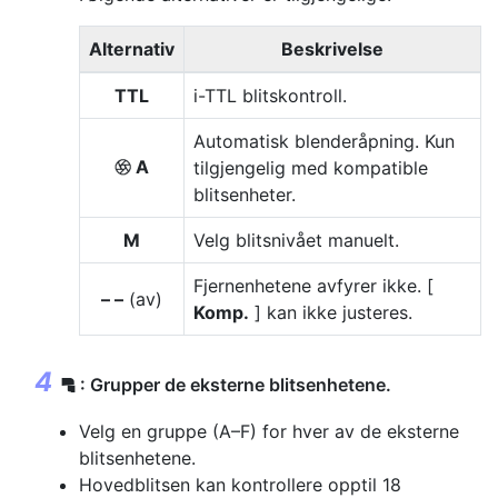
Alternativ
Beskrivelse
TTL
i-TTL blitskontroll.
Automatisk blenderåpning. Kun
A
tilgjengelig med kompatible
q
blitsenheter.
M
Velg blitsnivået manuelt.
Fjernenhetene avfyrer ikke. [
– –
(av)
Komp.
] kan ikke justeres.
: Grupper de eksterne blitsenhetene.
f
Velg en gruppe (A–F) for hver av de eksterne
blitsenhetene.
Hovedblitsen kan kontrollere opptil 18