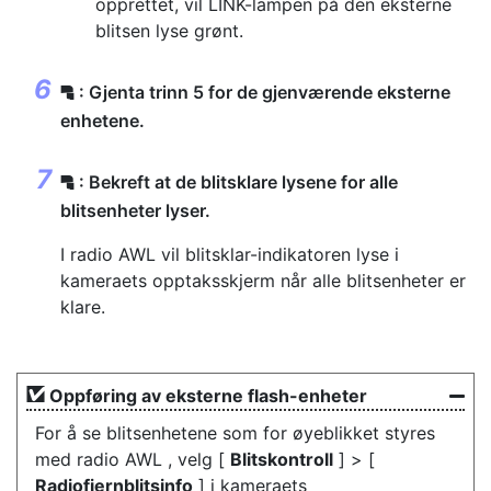
opprettet, vil LINK-lampen på den eksterne
blitsen lyse grønt.
: Gjenta trinn 5 for de gjenværende eksterne
f
enhetene.
: Bekreft at de blitsklare lysene for alle
f
blitsenheter lyser.
I radio AWL vil blitsklar-indikatoren lyse i
kameraets opptaksskjerm når alle blitsenheter er
klare.
Oppføring av eksterne flash-enheter
For å se blitsenhetene som for øyeblikket styres
med radio AWL , velg [
Blitskontroll
] > [
Radiofjernblitsinfo
] i kameraets