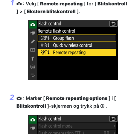
: Velg [
Remote repeating
] for [
Blitskontroll
C
] > [
Ekstern blitskontroll
].
: Marker [
Remote repeating options
] i [
C
Blitskontroll
]-skjermen og trykk på
.
2