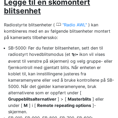
Legge til en skomontert
blitsenhet
0
Radiostyrte blitsenheter (
Radio AWL
) kan
kombineres med en av følgende blitsenheter montert
på kameraets tilbehørssko:
SB-5000: Før du fester blitsenheten, sett den til
radiostyrt hovedblitsmodus (et
ikon vil vises
d
øverst til venstre på skjermen) og velg gruppe- eller
fjernkontroll med gjentatt blits. Når enheten er
koblet til, kan innstillingene justeres fra
kameramenyene eller ved å bruke kontrollene på SB-
5000. Når det gjelder kameramenyene, bruk
alternativene som er oppført under [
Gruppeblitsalternativer
] > [
Masterblits
] eller
under [
M
] i [
Remote repeating options
]-
skjermen.