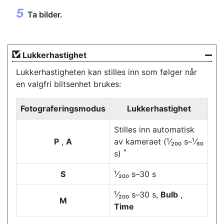
Ta bilder.
Lukkerhastighet
Lukkerhastigheten kan stilles inn som følger når
en valgfri blitsenhet brukes:
Fotograferingsmodus
Lukkerhastighet
Stilles inn automatisk
P
,
A
av kameraet (¹⁄₂₀₀ s–¹⁄₆₀
*
s)
S
¹⁄₂₀₀ s–30 s
¹⁄₂₀₀ s–30 s,
Bulb
,
M
Time