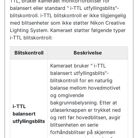
TTL, bruker kameraet monitorforblitser for
balansert eller standard " i-TTL utfyllingsblits"-
blitskontroll. i-TTL blitskontroll er ikke tilgjengelig
med blitsenheter som ikke støtter Nikon Creative
Lighting System. Kameraet støtter følgende typer
i-TTL blitskontroll:
Blitskontroll
Beskrivelse
Kameraet bruker " i-TTL
balansert utfyllingsblits"-
blitskontroll for en naturlig
balanse mellom hovedmotivet
og omgivende
bakgrunnsbelysning. Etter at
i-TTL
utløserknappen er trykket ned
balansert
og rett før hovedblitsen, avgir
utfyllingsblits
blitsenheten en serie
forhåndsblitser på skjermen