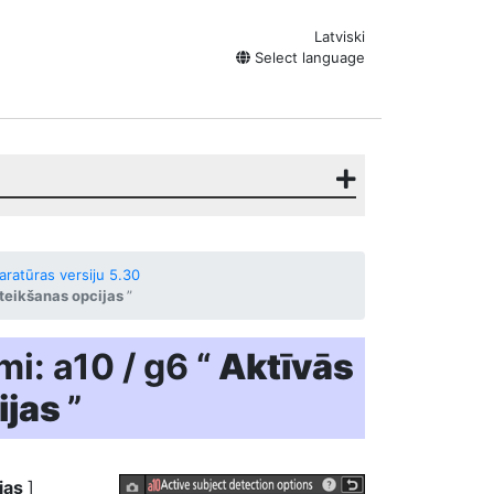
Latviski
Select language
ratūras versiju 5.30
teikšanas opcijas
”
mi: a10 / g6 “
Aktīvās
ijas
”
ijas
]