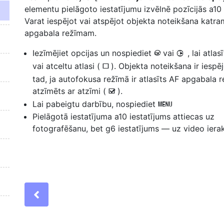
elementu pielāgoto iestatījumu izvēlnē pozīcijās a10 
Varat iespējot vai atspējot
objekta noteikšana
katra
apgabala režīmam.
Iezīmējiet opcijas un nospiediet
vai
, lai atlas
J
2
vai atceltu atlasi (
). Objekta noteikšana ir iespēj
U
tad, ja autofokusa režīmā ir atlasīts AF apgabala r
atzīmēts ar atzīmi (
).
M
Lai pabeigtu darbību, nospiediet
G
Pielāgotā iestatījuma a10 iestatījums attiecas uz
fotografēšanu, bet g6 iestatījums — uz video ierak
Previous