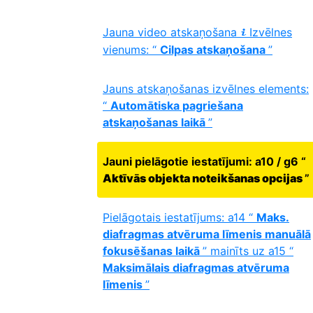
Jauna video atskaņošana
Izvēlnes
i
vienums: “
Cilpas atskaņošana
”
Jauns atskaņošanas izvēlnes elements:
“
Automātiska pagriešana
atskaņošanas laikā
”
Jauni pielāgotie iestatījumi: a10 / g6 “
Aktīvās objekta noteikšanas opcijas
”
Pielāgotais iestatījums: a14 “
Maks.
diafragmas atvēruma līmenis manuālā
fokusēšanas laikā
” mainīts uz a15 “
Maksimālais diafragmas atvēruma
līmenis
”