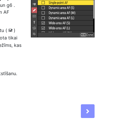
un g6 .
m AF
ītu (
)
M
ota tikai
ežīms, kas
stīšanu.
Next