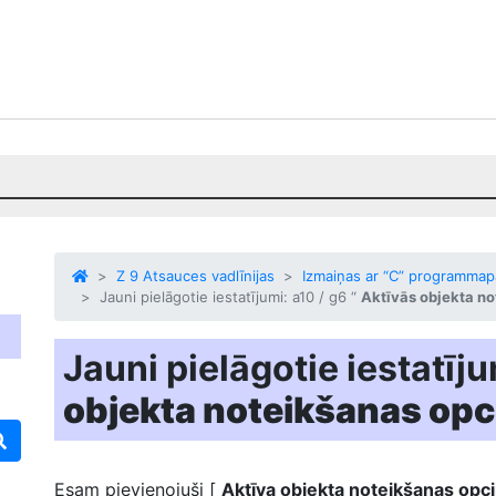
Z 9 Atsauces vadlīnijas
Izmaiņas ar “C” programmapa
Jauni pielāgotie iestatījumi: a10 / g6 “
Aktīvās objekta no
Jauni pielāgotie iestatīju
objekta noteikšanas opc
Esam pievienojuši [
Aktīva objekta noteikšanas opc