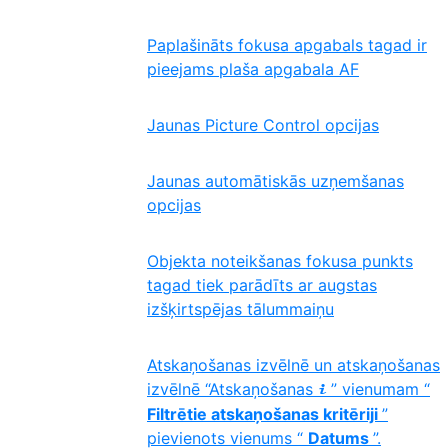
Paplašināts fokusa apgabals tagad ir
pieejams plaša apgabala AF
Jaunas Picture Control opcijas
Jaunas automātiskās uzņemšanas
opcijas
Objekta noteikšanas fokusa punkts
tagad tiek parādīts ar augstas
izšķirtspējas tālummaiņu
Atskaņošanas izvēlnē un atskaņošanas
izvēlnē “Atskaņošanas
” vienumam “
i
Filtrētie atskaņošanas kritēriji
”
pievienots vienums “
Datums
”.