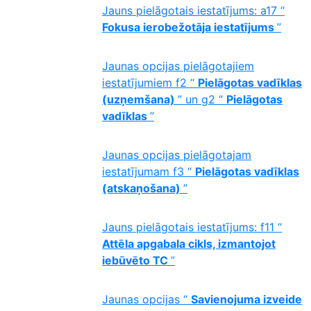
Jauns pielāgotais iestatījums: a17 “
Fokusa ierobežotāja iestatījums
”
Jaunas opcijas pielāgotajiem
iestatījumiem f2 “
Pielāgotas vadīklas
(uzņemšana)
” un g2 “
Pielāgotas
vadīklas
”
Jaunas opcijas pielāgotajam
iestatījumam f3 “
Pielāgotas vadīklas
(atskaņošana)
”
Jauns pielāgotais iestatījums: f11 “
Attēla apgabala cikls, izmantojot
iebūvēto TC
”
Jaunas opcijas “
Savienojuma izveide