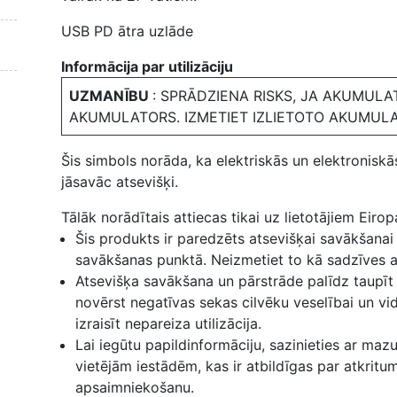
USB PD ātra uzlāde
Informācija par utilizāciju
UZMANĪBU
: SPRĀDZIENA RISKS, JA AKUMULA
AKUMULATORS. IZMETIET IZLIETOTO AKUMUL
Šis simbols norāda, ka elektriskās un elektroniskās
jāsavāc atsevišķi.
Tālāk norādītais attiecas tikai uz lietotājiem Eiropa
Šis produkts ir paredzēts atsevišķai savākšanai 
savākšanas punktā. Neizmetiet to kā sadzīves a
Atsevišķa savākšana un pārstrāde palīdz taupīt
novērst negatīvas sekas cilvēku veselībai un vid
izraisīt nepareiza utilizācija.
Lai iegūtu papildinformāciju, sazinieties ar maz
vietējām iestādēm, kas ir atbildīgas par atkritu
apsaimniekošanu.