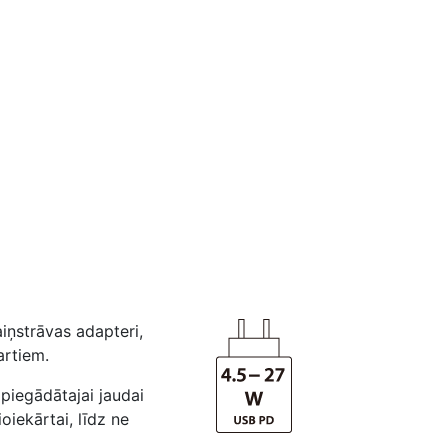
iņstrāvas adapteri,
artiem.
piegādātajai jaudai
oiekārtai, līdz ne