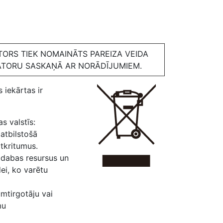
TORS TIEK NOMAINĀTS PAREIZA VEIDA
ATORU SASKAŅĀ AR NORĀDĪJUMIEM.
 iekārtas ir
s valstīs:
atbilstošā
tkritumus.
 dabas resursus un
ei, ko varētu
umtirgotāju vai
mu