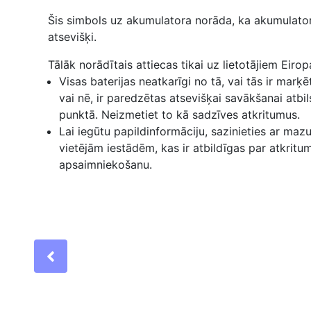
Šis simbols uz akumulatora norāda, ka akumulator
atsevišķi.
Tālāk norādītais attiecas tikai uz lietotājiem Eiropa
Visas baterijas neatkarīgi no tā, vai tās ir marķ
vai nē, ir paredzētas atsevišķai savākšanai atb
punktā. Neizmetiet to kā sadzīves atkritumus.
Lai iegūtu papildinformāciju, sazinieties ar maz
vietējām iestādēm, kas ir atbildīgas par atkritu
apsaimniekošanu.
Previous