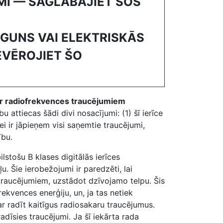
MI — SAGLABĀJIET ŠOS
UGUNS VAI ELEKTRISKĀS
IEVĒROJIET ŠO
ar radiofrekvences traucējumiem
u attiecas šādi divi nosacījumi: (1) šī ierīce
ei ir jāpieņem visi saņemtie traucējumi,
ību.
ilstošu B klases digitālās ierīces
 Šie ierobežojumi ir paredzēti, lai
traucējumiem, uzstādot dzīvojamo telpu. Šis
ekvences enerģiju, un, ja tas netiek
ar radīt kaitīgus radiosakaru traucējumus.
adīsies traucējumi. Ja šī iekārta rada