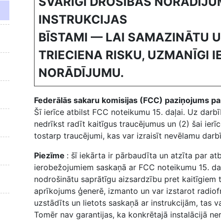
SVARĪGI DROŠĪBAS NORĀDĪJU
INSTRUKCIJAS
BĪSTAMI — LAI SAMAZINĀTU 
TRIECIENA RISKU, UZMANĪGI 
NORĀDĪJUMU.
Federālās sakaru komisijas (FCC) paziņojums p
Šī ierīce atbilst FCC noteikumu 15. daļai. Uz darbīb
nedrīkst radīt kaitīgus traucējumus un (2) šai ierīc
tostarp traucējumi, kas var izraisīt nevēlamu darb
Piezīme
: šī iekārta ir pārbaudīta un atzīta par atb
ierobežojumiem saskaņā ar FCC noteikumu 15. daļu.
nodrošinātu saprātīgu aizsardzību pret kaitīgiem 
aprīkojums ģenerē, izmanto un var izstarot radiofr
uzstādīts un lietots saskaņā ar instrukcijām, tas v
Tomēr nav garantijas, ka konkrētajā instalācijā ner