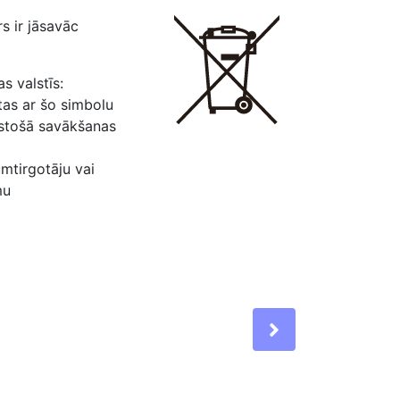
s ir jāsavāc
s valstīs:
ētas ar šo simbolu
ilstošā savākšanas
umtirgotāju vai
mu
Next