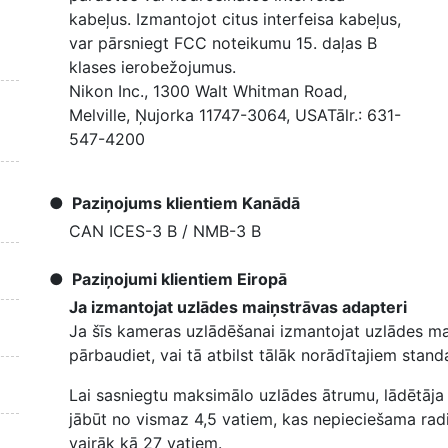
kabeļus. Izmantojot citus interfeisa kabeļus,
var pārsniegt FCC noteikumu 15. daļas B
klases ierobežojumus.
Nikon Inc., 1300 Walt Whitman Road,
Melville, Ņujorka 11747-3064, USATālr.: 631-
547-4200
Paziņojums klientiem Kanādā
CAN ICES-3 B / NMB-3 B
Paziņojumi klientiem Eiropā
Ja izmantojat uzlādes maiņstrāvas adapteri
Ja šīs kameras uzlādēšanai izmantojat uzlādes ma
pārbaudiet, vai tā atbilst tālāk norādītajiem stand
Lai sasniegtu maksimālo uzlādes ātrumu, lādētāja 
jābūt no vismaz 4,5 vatiem, kas nepieciešama radi
vairāk kā 27 vatiem.