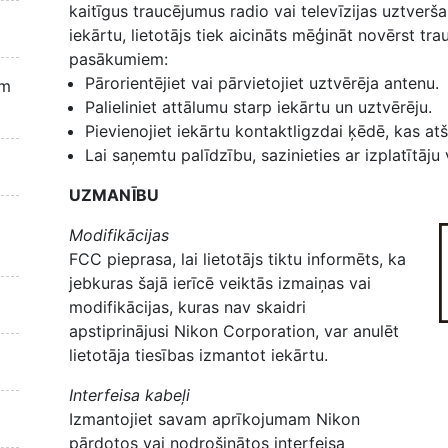
kaitīgus traucējumus radio vai televīzijas uztverša
iekārtu, lietotājs tiek aicināts mēģināt novērst tr
pasākumiem:
Pārorientējiet vai pārvietojiet uztvērēja antenu.
em
Palieliniet attālumu starp iekārtu un uztvērēju.
Pievienojiet iekārtu kontaktligzdai ķēdē, kas atšķ
Lai saņemtu palīdzību, sazinieties ar izplatītāju
UZMANĪBU
Modifikācijas
FCC pieprasa, lai lietotājs tiktu informēts, ka
jebkuras šajā ierīcē veiktās izmaiņas vai
modifikācijas, kuras nav skaidri
apstiprinājusi Nikon Corporation, var anulēt
lietotāja tiesības izmantot iekārtu.
Interfeisa kabeļi
Izmantojiet savam aprīkojumam Nikon
pārdotos vai nodrošinātos interfeisa