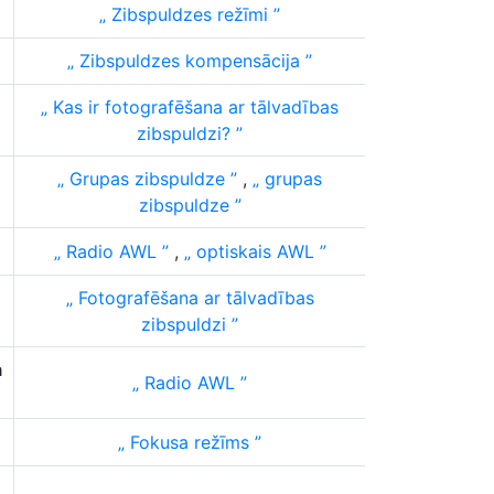
Zibspuldzes režīmi
Zibspuldzes kompensācija
Kas ir fotografēšana ar tālvadības
zibspuldzi?
Grupas zibspuldze
,
grupas
zibspuldze
Radio AWL
,
optiskais AWL
Fotografēšana ar tālvadības
zibspuldzi
a
Radio AWL
Fokusa režīms