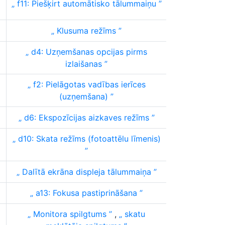
f11:
Piešķirt automātisko tālummaiņu
Klusuma režīms
d4: Uzņemšanas opcijas pirms
izlaišanas
f2: Pielāgotas vadības ierīces
(uzņemšana)
d6: Ekspozīcijas aizkaves režīms
d10: Skata režīms (fotoattēlu līmenis)
Dalītā ekrāna displeja tālummaiņa
a13: Fokusa pastiprināšana
Monitora spilgtums
,
skatu