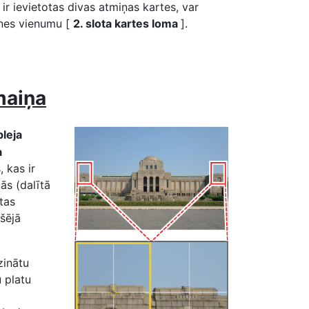
 ir ievietotas divas atmiņas kartes, var
lnes vienumu [
2. slota kartes loma
].
maiņa
pleja
a
, kas ir
ās (dalītā
tas
kšējā
zinātu
 platu