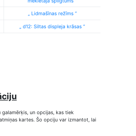
meklētāja spilgtums
Lidmašīnas režīms
d12: Siltas displeja krāsas
ciju
u galamērķis, un opcijas, kas tiek
 atmiņas kartes. Šo opciju var izmantot, lai