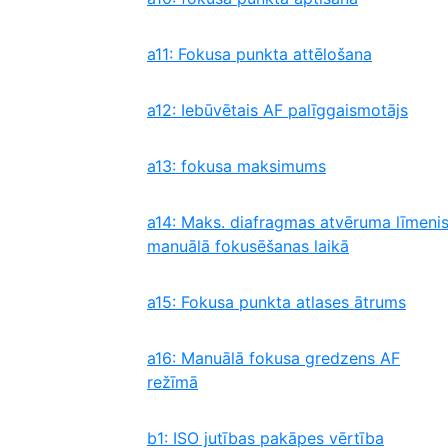
a11: Fokusa punkta attēlošana
a12: Iebūvētais AF palīggaismotājs
a13: fokusa maksimums
a14: Maks. diafragmas atvēruma līmeni
manuālā fokusēšanas laikā
a15: Fokusa punkta atlases ātrums
a16: Manuālā fokusa gredzens AF
režīmā
b1: ISO jutības pakāpes vērtība