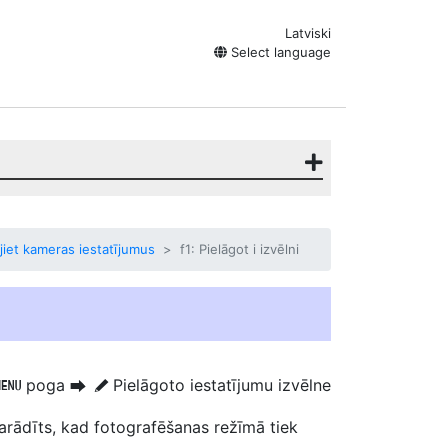
Latviski
Select language
ējiet kameras iestatījumus
f1: Pielāgot i izvēlni
poga
Pielāgoto iestatījumu izvēlne
G
U
A
parādīts, kad fotografēšanas režīmā tiek