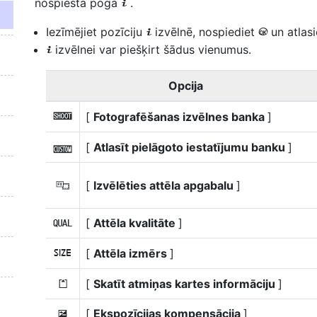
nospiesta poga
.
i
Iezīmējiet pozīciju
izvēlnē, nospiediet
un atlas
i
J
izvēlnei var piešķirt šādus vienumus.
i
Opcija
[
Fotografēšanas izvēlnes banka
]
n
[
Atlasīt pielāgoto iestatījumu banku
]
j
[
Izvēlēties attēla apgabalu
]
J
[
Attēla kvalitāte
]
8
[
Attēla izmērs
]
o
[
Skatīt atmiņas kartes informāciju
]
N
[
Ekspozīcijas kompensācija
]
E