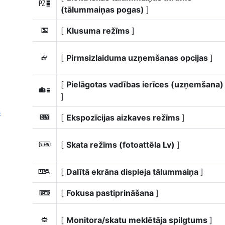
v
(tālummaiņas pogas)
]
[
Klusuma režīms
]
L
[
Pirmsizlaiduma uzņemšanas opcijas
]
j
[
Pielāgotas vadības ierīces (uzņemšana)
w
]
s
[
Ekspozīcijas aizkaves režīms
]
z
[
Skata režīms (fotoattēla Lv)
]
m
[
Dalītā ekrāna displeja tālummaiņa
]
z
[
Fokusa pastiprināšana
]
W
[
Monitora/skatu meklētāja spilgtums
]
3