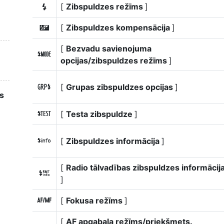
[
Zibspuldzes režīms
]
c
[
Zibspuldzes kompensācija
]
Y
[
Bezvadu savienojuma
q
opcijas/zibspuldzes režīms
]
[
Grupas zibspuldzes opcijas
]
m
as
[
Testa zibspuldze
]
r
[
Zibspuldzes informācija
]
s
[
Radio tālvadības zibspuldzes informācij
t
]
[
Fokusa režīms
]
s
[
AF apgabala režīms/priekšmets.