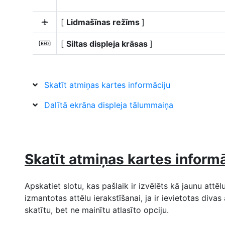
[
Lidmašīnas režīms
]
u
[
Siltas displeja krāsas
]
v
Skatīt atmiņas kartes informāciju
Dalītā ekrāna displeja tālummaiņa
Skatīt atmiņas kartes informā
Apskatiet slotu, kas pašlaik ir izvēlēts kā jaunu attēl
izmantotas attēlu ierakstīšanai, ja ir ievietotas divas
skatītu, bet ne mainītu atlasīto opciju.