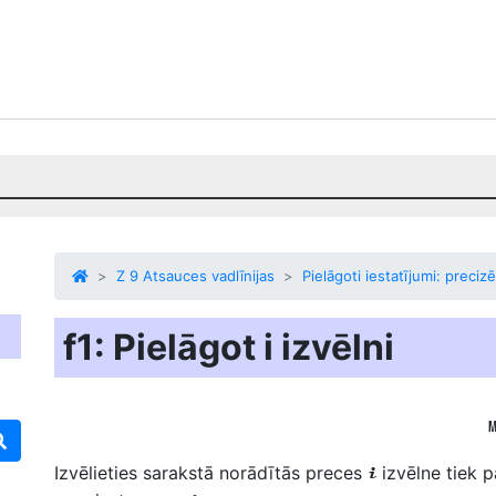
Z 9 Atsauces vadlīnijas
Pielāgoti iestatījumi: preciz
f1: Pielāgot i izvēlni
Izvēlieties sarakstā norādītās preces
izvēlne
tiek 
i