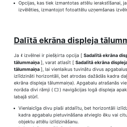
Opcijas, kas tiek izmantotas attēlu ierakstīšanai, ja
izvēlēties, izmantojot fotoattēlu uzņemšanas izvē
Dalītā ekrāna displeja tālum
Ja
izvēlnei ir piešķirta opcija [
Sadalītā ekrāna dis
i
tālummaiņa
], varat atlasīt [
Sadalītā ekrāna displej
tālummaiņa
], lai vienlaikus tuvinātu divus apgabalus
izlīdzināti horizontāli, bet atrodas dažādās kadra daļ
ekrāna displeja tālummaiņa). Apgabalu atrašanās vie
norāda divi rāmji (
) navigācijas logā displeja apa
r
labajā stūrī.
Vienlaicīga divu plaši atdalītu, bet horizontāli izlīd
kadra apgabalu pietuvināšana atvieglo ēku vai citu
objektu attēlu izlīdzināšanu.