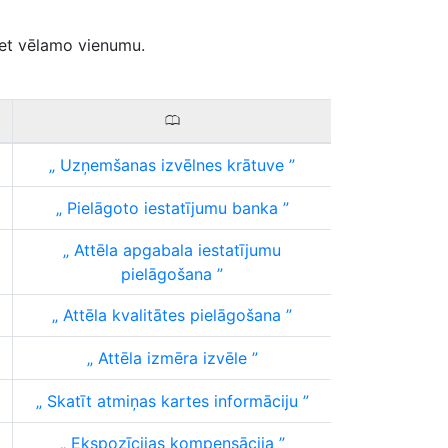
iet vēlamo vienumu.
0
Uzņemšanas izvēlnes krātuve
Pielāgoto iestatījumu banka
Attēla apgabala iestatījumu
pielāgošana
Attēla kvalitātes pielāgošana
Attēla izmēra izvēle
Skatīt atmiņas kartes informāciju
Ekspozīcijas kompensācija