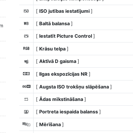
[
ISO jutības iestatījumi
]
9
[
Baltā balansa
]
m
em
[
Iestatīt Picture Control
]
h
[
Krāsu telpa
]
p
[
Aktīvā D gaisma
]
y
[
Ilgas ekspozīcijas NR
]
q
[
Augsta ISO trokšņu slāpēšana
]
r
[
Ādas mīkstināšana
]
h
[
Portreta iespaida balanss
]
i
[
Mērīšana
]
w