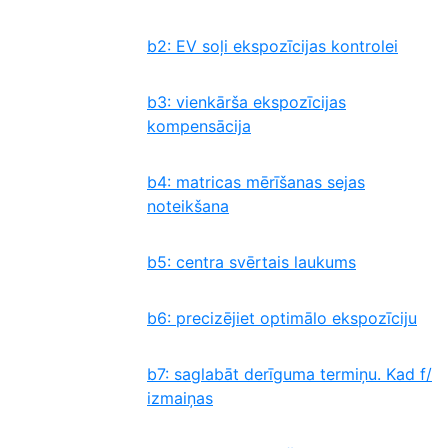
b2: EV soļi ekspozīcijas kontrolei
b3: vienkārša ekspozīcijas
kompensācija
b4: matricas mērīšanas sejas
noteikšana
b5: centra svērtais laukums
b6: precizējiet optimālo ekspozīciju
b7: saglabāt derīguma termiņu. Kad f/
izmaiņas