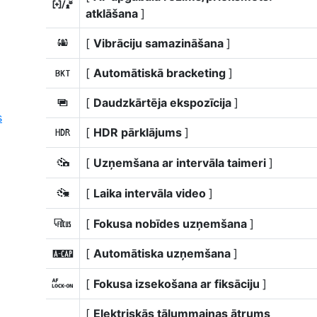
7
atklāšana
]
[
Vibrāciju samazināšana
]
u
[
Automātiskā bracketing
]
t
[
Daudzkārtēja ekspozīcija
]
$
s
[
HDR pārklājums
]
2
[
Uzņemšana ar intervāla taimeri
]
7
[
Laika intervāla video
]
8
[
Fokusa nobīdes uzņemšana
]
9
[
Automātiska uzņemšana
]
X
[
Fokusa izsekošana ar fiksāciju
]
F
[
Elektriskās tālummaiņas ātrums