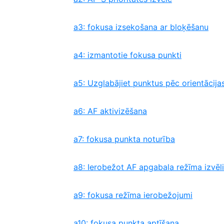
a3: fokusa izsekošana ar bloķēšanu
a4: izmantotie fokusa punkti
a5: Uzglabājiet punktus pēc orientācija
a6: AF aktivizēšana
a7: fokusa punkta noturība
a8: Ierobežot AF apgabala režīma izvēli
a9: fokusa režīma ierobežojumi
a10: fokusa punkta aptīšana