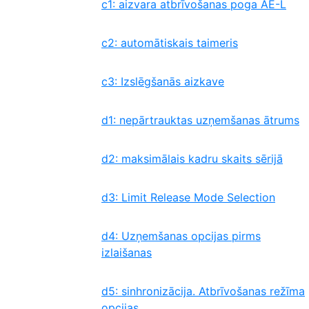
c1: aizvara atbrīvošanas poga AE-L
c2: automātiskais taimeris
c3: Izslēgšanās aizkave
d1: nepārtrauktas uzņemšanas ātrums
d2: maksimālais kadru skaits sērijā
d3: Limit Release Mode Selection
d4: Uzņemšanas opcijas pirms
izlaišanas
d5: sinhronizācija. Atbrīvošanas režīma
opcijas